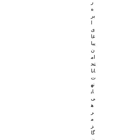
ر
ه
بر
ا
ی
غا
یبا
ن
ام
تح
انا
ت
نه
ای
ی
ه
ر
م
ز
گا
ن