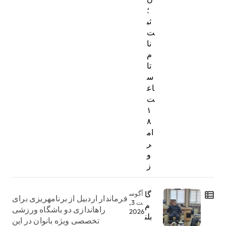
؛
ثب
ت‌
نا
م
تا
س
اع
ت
۱
۸
ام
ر
و
ز
گا
آگوس
فرماندار اردبیل از برنامهریزی برای
ت 3,
م
راهاندازی دو باشگاه ورزشی
2026
بلن
تخصصی ویژه بانوان در این