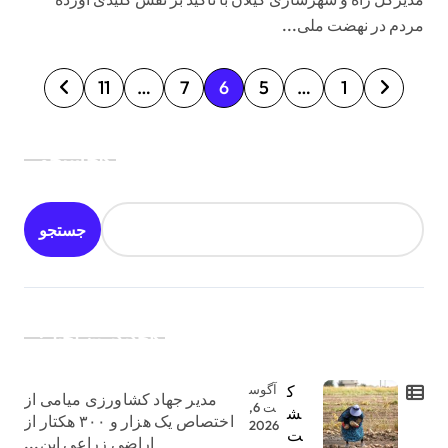
مردم در نهضت ملی...
ص
11
…
7
6
5
…
1
ف
ح
جستجو
ه‌
ب
جستجو
ن
د
ی
جدیدترین اخبار:
ن
و
ک
آگوس
مدیر جهاد کشاورزی میامی از
ش
ت 6,
ش
اختصاص یک هزار و ۳۰۰ هکتار از
2026
ت
ت
اراضی زراعی این...