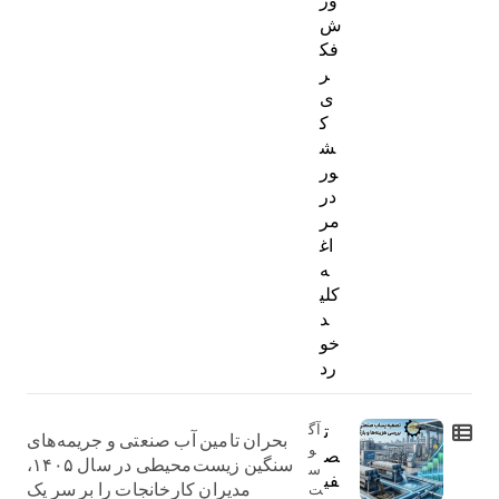
ور
ش
فک
ر
ی
ک
ش
ور
در
مر
اغ
ه
کلی
د
خو
رد
ت
آگ
بحران تامین آب صنعتی و جریمه‌های
و
ص
سنگین زیست‌محیطی در سال ۱۴۰۵،
س
فی
مدیران کارخانجات را بر سر یک
ت