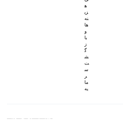
ه
زی
نه‌
ها
و
با
ز
گ
ش
ت
س
ر
ما
یه
دسته بندی خبرها: