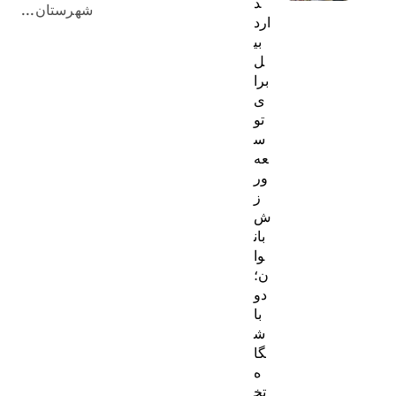
د
شهرستان...
ارد
بی
ل
برا
ی
تو
س
عه
ور
ز
ش
بان
وا
ن؛
دو
با
ش
گا
ه
تخ