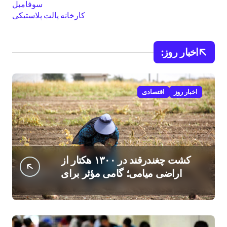
سوفامبل
کارخانه پالت پلاستیکی
اخبار روز:
اخبار روز
اقتصادی
کشت چغندرقند در ۱۳۰۰ هکتار از
اراضی میامی؛ گامی مؤثر برای
افزایش درآمد کشاورزان