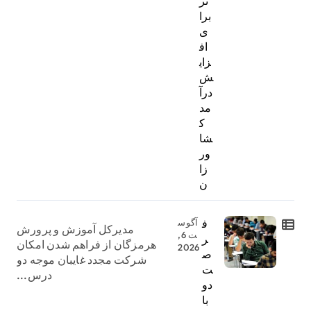
ثر
برا
ی
اف
زای
ش
درآ
مد
ک
شا
ور
زا
ن
ف
آگوس
مدیرکل آموزش و پرورش
ت 6,
ر
هرمزگان از فراهم شدن امکان
2026
ص
شرکت مجدد غایبان موجه دو
ت
درس...
دو
با