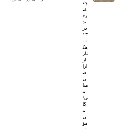
چغ
ه‌
ند
رق
ه
ند
ا
در
۱۳
۰۰
هک
تار
از
ارا
ض
ی
میا
م
ی؛
گا
م
ی
مؤ