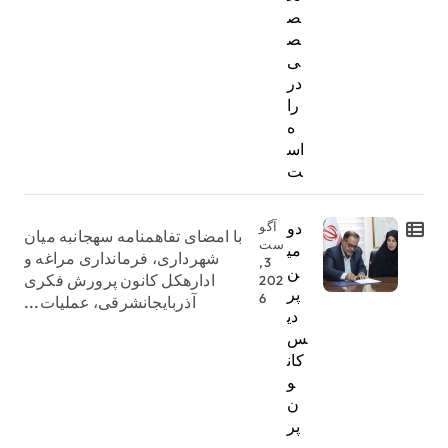
ص
ص
ی
در
را
ه
اس
ت
دو
آگو
با امضای تفاهمنامه سهجانبه میان
ست
می
شهرداری، فرمانداری مراغه و
3,
ن
ادارهکل کانون پرورش فکری
202
پر
6
آذربایجانشرقی، عملیات...
دی
س
کان
و
ن
پر