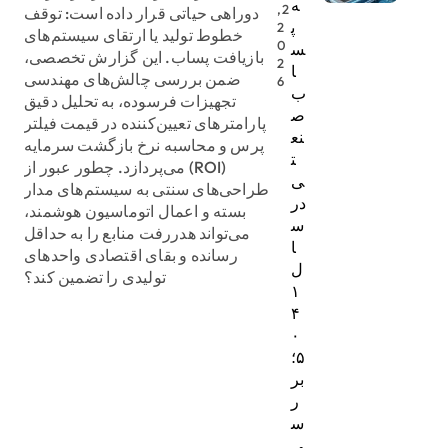
ه
2,
دوراهی حیاتی قرار داده است: توقف
پ
2
خطوط تولید یا ارتقای سیستم‌های
0
س
بازیافت پساب. این گزارش تخصصی،
2
ا
ضمن بررسی چالش‌های مهندسی
6
ب
تجهیزات فرسوده، به تحلیل دقیق
ص
پارامترهای تعیین‌کننده در قیمت فیلتر
نع
پرس و محاسبه نرخ بازگشت سرمایه
ت
(ROI) می‌پردازد. چطور عبور از
ی
طراحی‌های سنتی به سیستم‌های مدار
در
بسته و اعمال اتوماسیون هوشمند،
س
می‌تواند هدررفت منابع را به حداقل
ا
رسانده و بقای اقتصادی واحدهای
ل
تولیدی را تضمین کند؟
۱
۴
۰
۵؛
بر
ر
س
ی