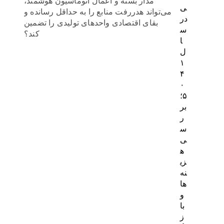
مدار بسته و اعمال اتوماسیون هوشمند،
ی
می‌تواند هدررفت منابع را به حداقل رسانده و
در
بقای اقتصادی واحدهای تولیدی را تضمین
س
کند؟
ا
ل
۱
۴
۰
۵؛
بر
ر
س
ی
ه
زی
نه‌
ها
و
با
ز