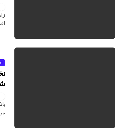
زاهدان شاهد گامی مهم در ارتقاء خدمات درمانی خود بود؛ با
افز
اخ
نخ
شد
بانک شیر مادر بیمارستان رازی ایلام به‌عنوان پانزدهمین
مرک