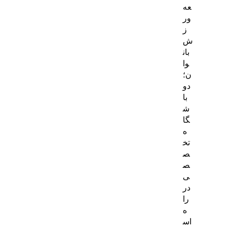
عه
ور
ز
ش
بان
وا
ن؛
دو
با
ش
گا
ه
تخ
ص
ص
ی
در
را
ه
اس