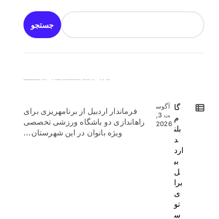
جستجو
جدیدترین اخبار:
گا
آگوس
فرماندار اردبیل از برنامهریزی برای
ت 3,
م
راهاندازی دو باشگاه ورزشی تخصصی
2026
بلن
ویژه بانوان در این شهرستان...
د
ارد
بی
ل
برا
ی
تو
س