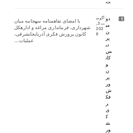
ت
دو
آگوس
با امضای تفاهمنامه سهجانبه میان
ت 3,
می
شهرداری، فرمانداری مراغه و ادارهکل
202
ن
کانون پرورش فکری آذربایجانشرقی،
6
پر
عملیات...
دی
س
کان
و
ن
پر
ور
ش
فک
ر
ی
ک
ش
ور