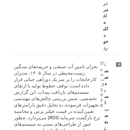
در
مر
اغ
ه
کلی
د
خو
رد
ت
آگ
بحران تامین آب صنعتی و جریمه‌های سنگین
و
ص
زیست‌محیطی در سال ۱۴۰۵، مدیران
س
فی
کارخانجات را بر سر یک دوراهی حیاتی قرار
ت
ه
2,
داده است: توقف خطوط تولید یا ارتقای
پ
2
سیستم‌های بازیافت پساب. این گزارش
0
س
تخصصی، ضمن بررسی چالش‌های مهندسی
2
ا
تجهیزات فرسوده، به تحلیل دقیق پارامترهای
6
ب
تعیین‌کننده در قیمت فیلتر پرس و محاسبه
ص
نرخ بازگشت سرمایه (ROI) می‌پردازد. چطور
نع
عبور از طراحی‌های سنتی به سیستم‌های
ت