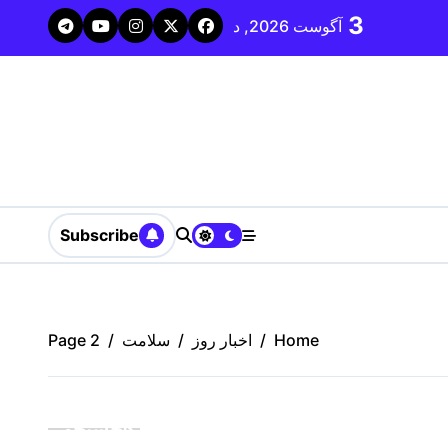
p
3
آگوست 2026, د
دومین پردیس کانون پرورش فکری کشور در مراغه کلید خو
o
t
Subscribe
Home
اخبار روز
سلامت
Page 2
جستجو