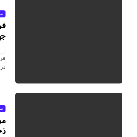
سل
فر
جهش ۴۶ درص
فرهنگ اهدای خون در ایلام اوج می‌گیرد؛ جهش ۴۶ درصدی
در 
سل
مر
ذخ