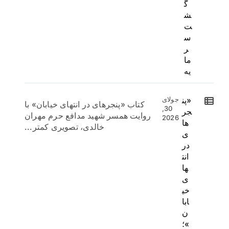
گ
ش
ت
س
ر
ما
یه
«پن
جولای
کتاب «پنجرهای در انتهای خیابان» با
30,
جر
روایت همسر شهید مدافع حرم مهران
2026
ها
خالدی، تصویری کمتر...
ی
در
انت
ها
ی
خی
ابا
ن
»؛