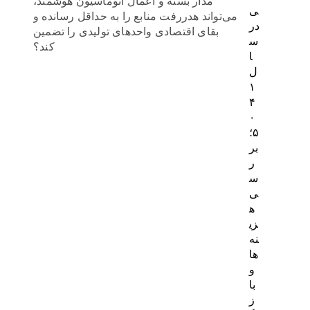
مدار بسته و اعمال اتوماسیون هوشمند،
ی
می‌تواند هدررفت منابع را به حداقل رسانده و
در
بقای اقتصادی واحدهای تولیدی را تضمین
س
کند؟
ا
ل
۱
۴
۰
۵؛
بر
ر
س
ی
ه
زی
نه‌
ها
و
با
ز