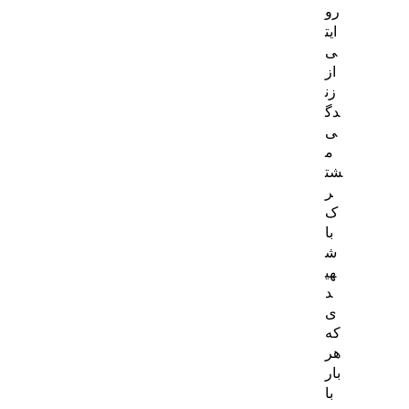
رو
ایت
ی
از
زن
دگ
ی
م
شت
ر
ک
با
ش
هی
د
ی
که
هر
بار
با