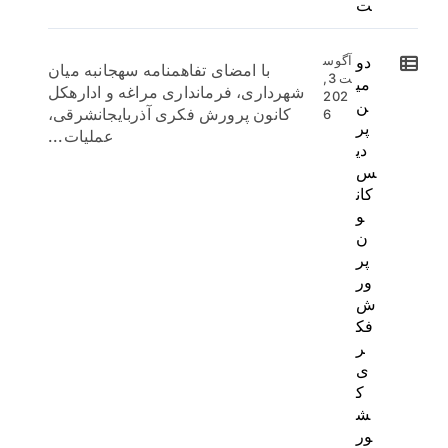
ت
دو
آگوس
با امضای تفاهمنامه سهجانبه میان
ت 3,
می
شهرداری، فرمانداری مراغه و ادارهکل
202
ن
کانون پرورش فکری آذربایجانشرقی،
6
پر
عملیات...
دی
س
کان
و
ن
پر
ور
ش
فک
ر
ی
ک
ش
ور