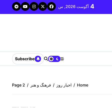
p
4
آگوست 2026, س
دومین پردیس کانون پرورش فکری کشور در مراغه کلید خو
o
t
Subscribe
Home
اخبار روز
فرهنگ و هنر
Page 2
جستجو