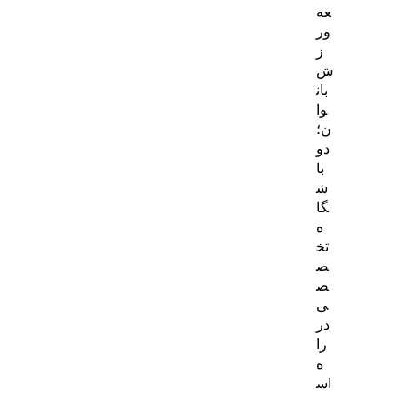
عه
ور
ز
ش
بان
وا
ن؛
دو
با
ش
گا
ه
تخ
ص
ص
ی
در
را
ه
اس