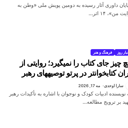
ت من»، ۱۴ اثر...
بار روز
فرهنگ و هنر
چ چیز جای کتاب را نمیگیرد؛ روایتی از
ران کتابخوانتر در پرتو توصیههای رهبر
ید
سارا اوحدی
مه 17, 2026
د بر ترویج مطالعه...