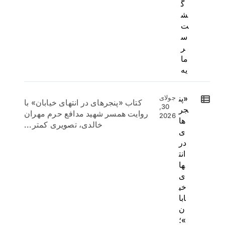
گ
ش
ت
س
ر
ما
یه
«پن
جولای
کتاب «پنجرهای در انتهای خیابان» با
30,
جر
روایت همسر شهید مدافع حرم مهران
2026
ها
خالدی، تصویری کمتر...
ی
در
انت
ها
ی
خی
ابا
ن
»؛