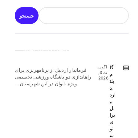
جستجو
جدیدترین اخبار:
گا
آگوس
فرماندار اردبیل از برنامهریزی برای
ت 3,
م
راهاندازی دو باشگاه ورزشی تخصصی
2026
بلن
ویژه بانوان در این شهرستان...
د
ارد
بی
ل
برا
ی
تو
س