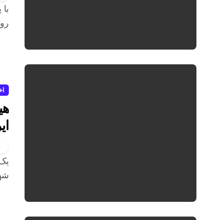
با پایان داوری آثار رسیده به دومین پویش ملی «وطن به
روای
اخ
هی
ای
شه
یک نویسنده ادبیات کودک و نوجوان با اشاره به تأکیدات رهبر
شهی