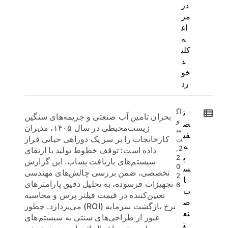
در
مر
اغ
ه
کلی
د
خو
رد
ت
آگ
بحران تامین آب صنعتی و جریمه‌های سنگین
و
ص
زیست‌محیطی در سال ۱۴۰۵، مدیران
س
فی
کارخانجات را بر سر یک دوراهی حیاتی قرار
ت
ه
2,
داده است: توقف خطوط تولید یا ارتقای
پ
2
سیستم‌های بازیافت پساب. این گزارش
0
س
تخصصی، ضمن بررسی چالش‌های مهندسی
2
ا
تجهیزات فرسوده، به تحلیل دقیق پارامترهای
6
ب
تعیین‌کننده در قیمت فیلتر پرس و محاسبه
ص
نرخ بازگشت سرمایه (ROI) می‌پردازد. چطور
نع
عبور از طراحی‌های سنتی به سیستم‌های
ت