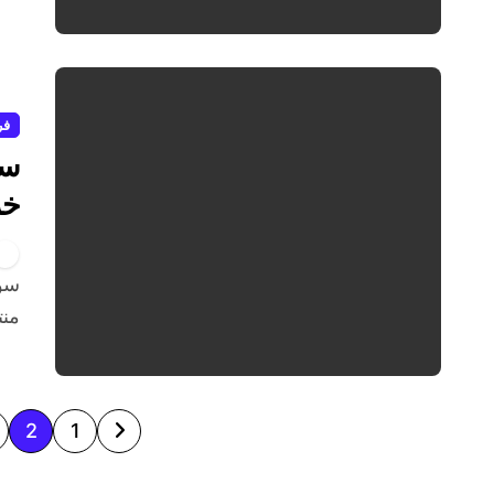
فر
سؤ
خر
سؤال روز ششم مسابقه زندگی با آیه‌ها در خراسان جنوبی
منت
ص
2
1
ف