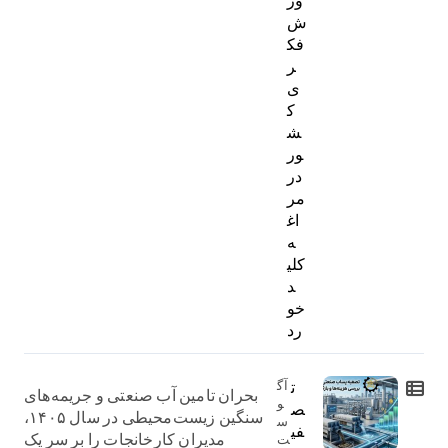
ور
ش
فک
ر
ی
ک
ش
ور
در
مر
اغ
ه
کلی
د
خو
رد
ت
آگ
بحران تامین آب صنعتی و جریمه‌های
و
ص
سنگین زیست‌محیطی در سال ۱۴۰۵،
س
فی
مدیران کارخانجات را بر سر یک
ت