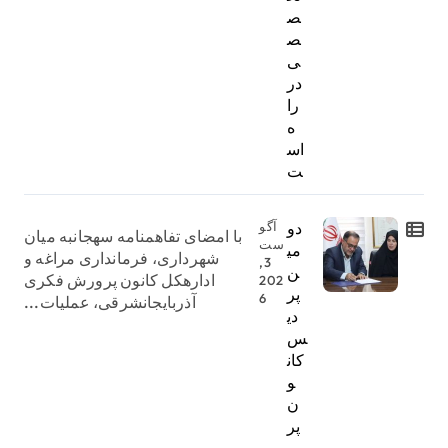
ص
ص
ی
در
را
ه
اس
ت
دو
آگو
با امضای تفاهمنامه سهجانبه میان
ست
می
شهرداری، فرمانداری مراغه و
3,
ن
ادارهکل کانون پرورش فکری
202
پر
6
آذربایجانشرقی، عملیات...
دی
س
کان
و
ن
پر