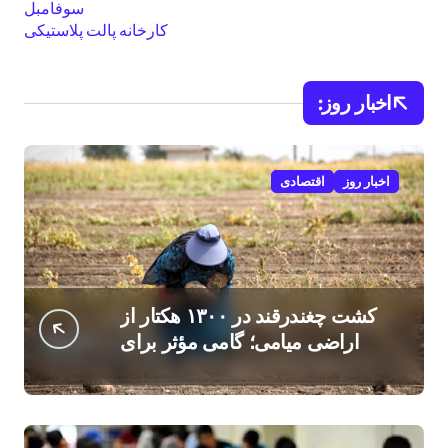
سوفامبل
کارخانه پالت پلاستیکی
اخبار روز:
اخبار روز
اقتصادی
کشت چغندرقند در ۱۳۰۰ هکتار از
اراضی میامی؛ گامی مؤثر برای
افزایش درآمد کشاورزان