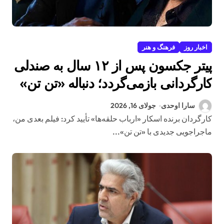
اخبار روز
فرهنگ و هنر
پیتر جکسون پس از ۱۲ سال به صندلی
کارگردانی بازمی‌گردد؛ دنباله «تن تن»
با فیلمنامه‌ای تازه در راه است
سارا اوحدی
جولای 16, 2026
کارگردان برنده اسکار «ارباب حلقه‌ها» تأیید کرد: فیلم بعدی من،
ماجراجویی جدیدی با «تن تن»...