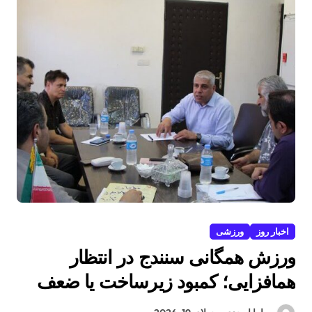
اخبار روز
ورزشی
ورزش همگانی سنندج در انتظار
همافزایی؛ کمبود زیرساخت یا ضعف
مدیریت؟