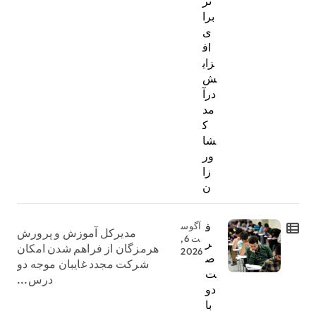
ثر
برا
ی
اف
زای
ش
درآ
مد
ک
شا
ور
زا
ن
ف
آگوس
مدیرکل آموزش و پرورش
ت 6,
ر
هرمزگان از فراهم شدن امکان
2026
ص
شرکت مجدد غایبان موجه دو
ت
درس...
دو
با