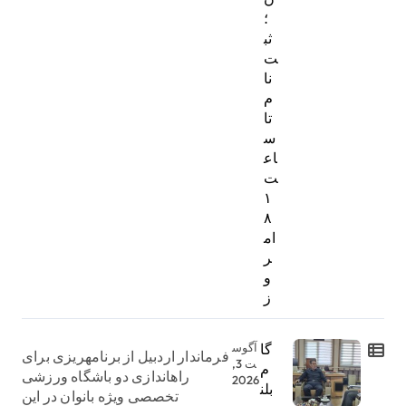
؛
ثب
ت‌
نا
م
تا
س
اع
ت
۱
۸
ام
ر
و
ز
گا
آگوس
فرماندار اردبیل از برنامهریزی برای
ت 3,
م
راهاندازی دو باشگاه ورزشی
2026
بلن
تخصصی ویژه بانوان در این