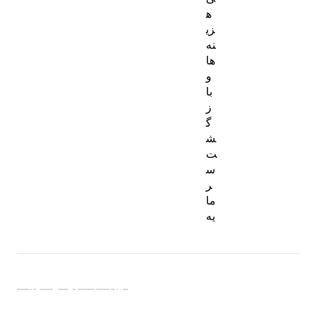
ه
زی
نه‌
ها
و
با
ز
گ
ش
ت
س
ر
ما
یه
دسته بندی خبرها: