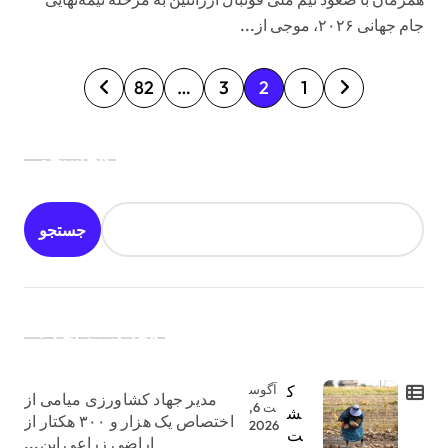
جام جهانی ۲۰۲۶، موجی از...
ص
82
…
3
2
1
ف
ح
جستجو
ه‌
ب
جستجو
ن
د
ی
جدیدترین اخبار:
ن
و
ک
آگوس
مدیر جهاد کشاورزی میامی از
ش
ت 6,
ش
اختصاص یک هزار و ۳۰۰ هکتار از
2026
ت
ت
اراضی زراعی این...