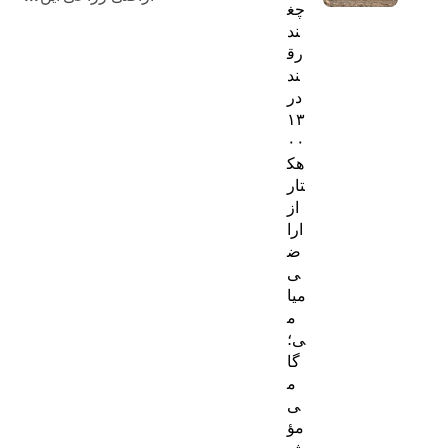
چغ
ه‌
ند
رق
ه
ند
ا
در
۱۳
۰۰
هک
تار
از
ارا
ض
ی
میا
م
ی؛
گا
م
ی
مؤ