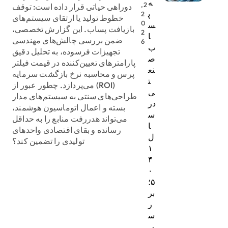
ه
2,
دوراهی حیاتی قرار داده است: توقف
پ
2
خطوط تولید یا ارتقای سیستم‌های
0
س
بازیافت پساب. این گزارش تخصصی،
2
ا
ضمن بررسی چالش‌های مهندسی
6
ب
تجهیزات فرسوده، به تحلیل دقیق
ص
پارامترهای تعیین‌کننده در قیمت فیلتر
نع
پرس و محاسبه نرخ بازگشت سرمایه
ت
(ROI) می‌پردازد. چطور عبور از
ی
طراحی‌های سنتی به سیستم‌های مدار
در
بسته و اعمال اتوماسیون هوشمند،
س
می‌تواند هدررفت منابع را به حداقل
ا
رسانده و بقای اقتصادی واحدهای
ل
تولیدی را تضمین کند؟
۱
۴
۰
۵؛
بر
ر
س
ی