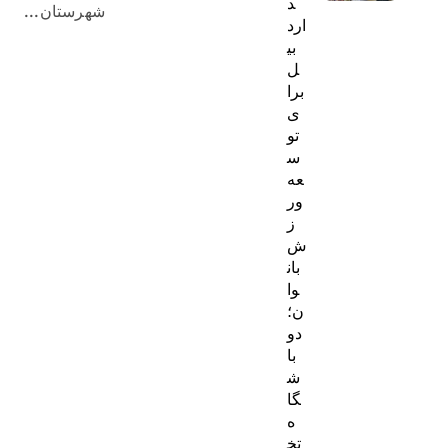
د
شهرستان...
ارد
بی
ل
برا
ی
تو
س
عه
ور
ز
ش
بان
وا
ن؛
دو
با
ش
گا
ه
تخ