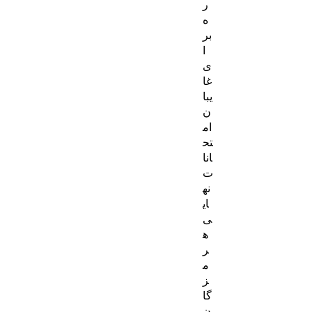
ر
ه
بر
ا
ی
غا
یبا
ن
ام
تح
انا
ت
نه
ای
ی
ه
ر
م
ز
گا
ن