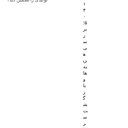
۱
۴
۰
۵؛
بر
ر
س
ی
ه
زی
نه‌
ها
و
با
ز
گ
ش
ت
س
ر