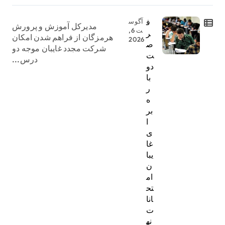
ف
آگوس
مدیرکل آموزش و پرورش
ت 6,
ر
هرمزگان از فراهم شدن امکان
2026
ص
شرکت مجدد غایبان موجه دو
ت
درس...
دو
با
ر
ه
بر
ا
ی
غا
یبا
ن
ام
تح
انا
ت
نه