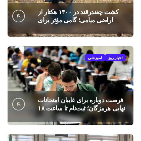
کشت چغندرقند در ۱۳۰۰ هکتار از
اراضی میامی؛ گامی مؤثر برای
افزایش درآمد کشاورزان
اخبار روز
اموزشی
فرصت دوباره برای غایبان امتحانات
نهایی هرمزگان؛ ثبت‌نام تا ساعت ۱۸
امروز