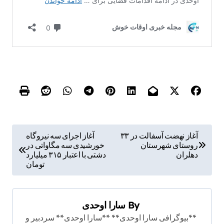
ر
آغاز نهضت آسفالت در ۳۳
آغاز اجرای سه نیروگاه
روستای شهرستان
خورشیدی سه مگاواتی در
ا
دهلران
دشتی با اعتبار ۳۱۵ میلیارد
ه
تومان
ب
ر
By
سارا اوحدی
ی
**بیوگرافی سارا اوحدی** **سارا اوحدی** سردبیر و