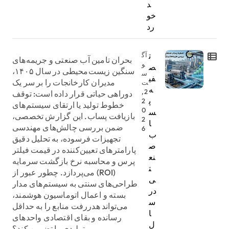
د
خو
رد
ت
آگ
بحران تامین آب صنعتی و جریمه‌های
و
ص
سنگین زیست‌محیطی در سال ۱۴۰۵،
س
فی
مدیران کارخانجات را بر سر یک
ت
ه
2,
دوراهی حیاتی قرار داده است: توقف
پ
2
خطوط تولید یا ارتقای سیستم‌های
0
س
بازیافت پساب. این گزارش تخصصی،
2
ا
ضمن بررسی چالش‌های مهندسی
6
ب
تجهیزات فرسوده، به تحلیل دقیق
ص
پارامترهای تعیین‌کننده در قیمت فیلتر
نع
پرس و محاسبه نرخ بازگشت سرمایه
ت
(ROI) می‌پردازد. چطور عبور از
ی
طراحی‌های سنتی به سیستم‌های مدار
در
بسته و اعمال اتوماسیون هوشمند،
س
می‌تواند هدررفت منابع را به حداقل
ا
رسانده و بقای اقتصادی واحدهای
ل
تولیدی را تضمین کند؟