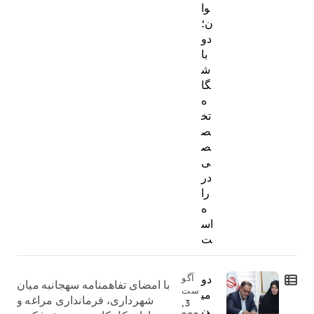
وا
ن؛
دو
با
ش
گا
ه
تخ
ص
ص
ی
در
را
ه
اس
ت
دو
آگو
با امضای تفاهمنامه سهجانبه میان
ست
می
شهرداری، فرمانداری مراغه و
3,
ن