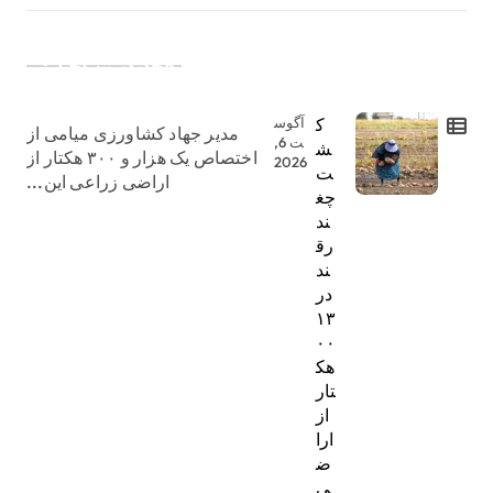
جدیدترین اخبار:
ک
آگوس
مدیر جهاد کشاورزی میامی از
ت 6,
ش
اختصاص یک هزار و ۳۰۰ هکتار از
2026
ت
اراضی زراعی این...
چغ
ند
رق
ند
در
۱۳
۰۰
هک
تار
از
ارا
ض
ی