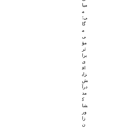
میا
م
ی؛
گا
م
ی
مؤ
ثر
برا
ی
اف
زای
ش
درآ
مد
ک
شا
ور
زا
ن