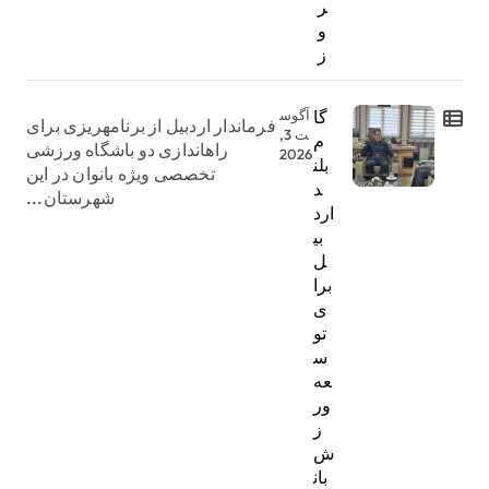
ر
و
ز
گا
آگوس
فرماندار اردبیل از برنامهریزی برای
ت 3,
م
راهاندازی دو باشگاه ورزشی
2026
بلن
تخصصی ویژه بانوان در این
د
شهرستان...
ارد
بی
ل
برا
ی
تو
س
عه
ور
ز
ش
بان