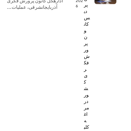
ادارهکل کانون پرورش فکری
202
پر
6
آذربایجانشرقی، عملیات...
دی
س
کان
و
ن
پر
ور
ش
فک
ر
ی
ک
ش
ور
در
مر
اغ
ه
کلی