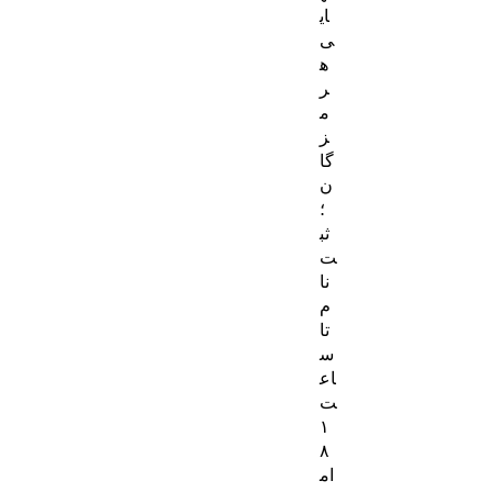
ای
ی
ه
ر
م
ز
گا
ن
؛
ثب
ت‌
نا
م
تا
س
اع
ت
۱
۸
ام