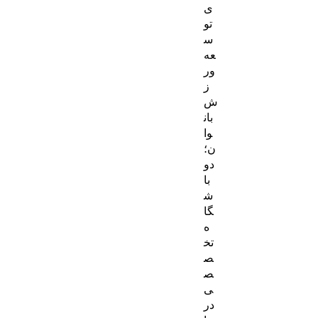
ی
تو
س
عه
ور
ز
ش
بان
وا
ن؛
دو
با
ش
گا
ه
تخ
ص
ص
ی
در