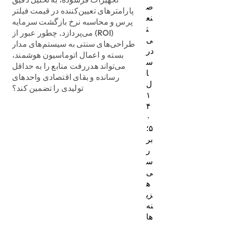
ص
پارامترهای تعیین‌کننده در قیمت فیلتر
نع
پرس و محاسبه نرخ بازگشت سرمایه
ت
(ROI) می‌پردازد. چطور عبور از
ی
طراحی‌های سنتی به سیستم‌های مدار
در
بسته و اعمال اتوماسیون هوشمند،
س
می‌تواند هدررفت منابع را به حداقل
ا
رسانده و بقای اقتصادی واحدهای
ل
تولیدی را تضمین کند؟
۱
۴
۰
۵؛
بر
ر
س
ی
ه
زی
نه‌
ها