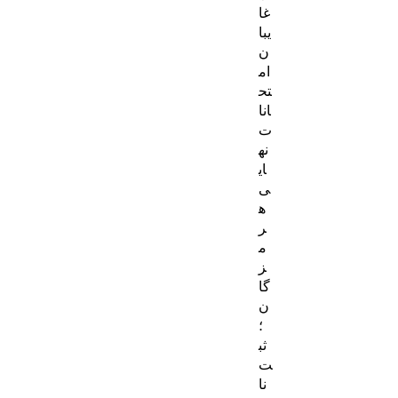
غا
یبا
ن
ام
تح
انا
ت
نه
ای
ی
ه
ر
م
ز
گا
ن
؛
ثب
ت‌
نا