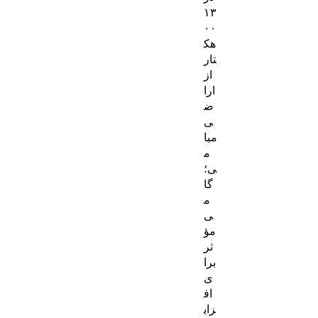
۱۳
۰۰
هک
تار
از
ارا
ض
ی
میا
م
ی؛
گا
م
ی
مؤ
ثر
برا
ی
اف
زای