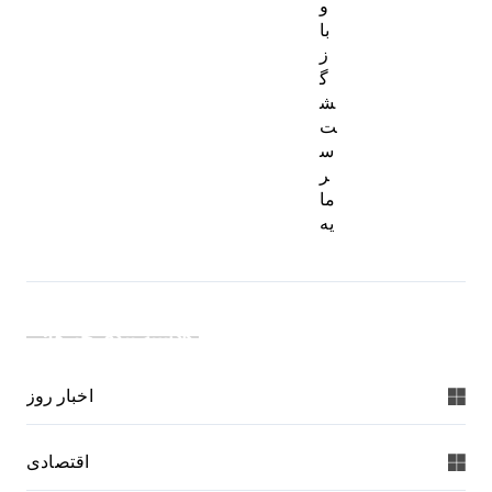
و
با
ز
گ
ش
ت
س
ر
ما
یه
دسته بندی خبرها:
اخبار روز
اقتصادی