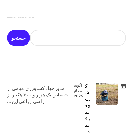
جستجو
جستجو
جدیدترین اخبار:
ک
آگوس
مدیر جهاد کشاورزی میامی از
ت 6,
ش
اختصاص یک هزار و ۳۰۰ هکتار از
2026
ت
اراضی زراعی این...
چغ
ند
رق
ند
در