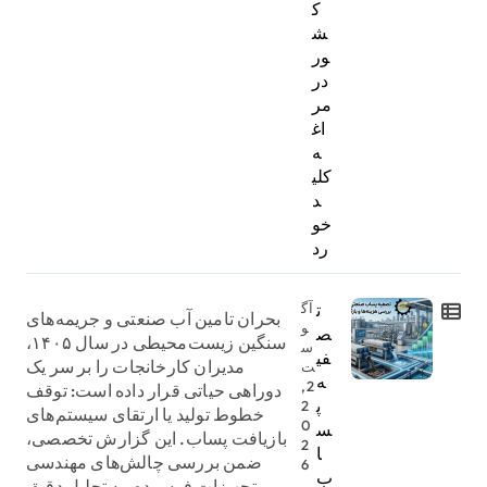
ک
ش
ور
در
مر
اغ
ه
کلی
د
خو
رد
ت
آگ
بحران تامین آب صنعتی و جریمه‌های
و
ص
سنگین زیست‌محیطی در سال ۱۴۰۵،
س
فی
مدیران کارخانجات را بر سر یک
ت
ه
2,
دوراهی حیاتی قرار داده است: توقف
پ
2
خطوط تولید یا ارتقای سیستم‌های
0
س
بازیافت پساب. این گزارش تخصصی،
2
ا
ضمن بررسی چالش‌های مهندسی
6
ب
تجهیزات فرسوده، به تحلیل دقیق