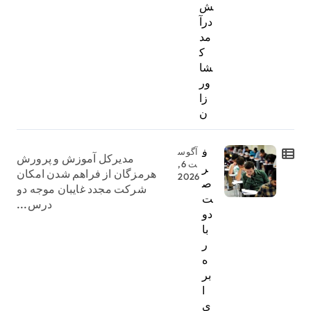
ش
درآ
مد
ک
شا
ور
زا
ن
ف
آگوس
مدیرکل آموزش و پرورش
ت 6,
ر
هرمزگان از فراهم شدن امکان
2026
ص
شرکت مجدد غایبان موجه دو
ت
درس...
دو
با
ر
ه
بر
ا
ی