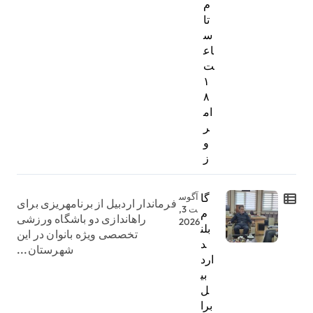
م
تا
س
اع
ت
۱
۸
ام
ر
و
ز
گا
آگوس
فرماندار اردبیل از برنامهریزی برای
ت 3,
م
راهاندازی دو باشگاه ورزشی
2026
بلن
تخصصی ویژه بانوان در این
د
شهرستان...
ارد
بی
ل
برا