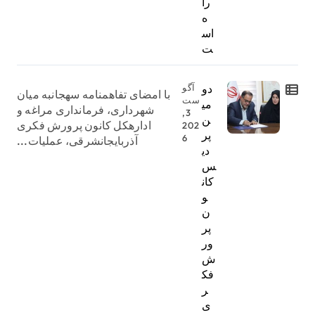
را
ه
اس
ت
دو
آگو
با امضای تفاهمنامه سهجانبه میان
ست
می
شهرداری، فرمانداری مراغه و
3,
ن
ادارهکل کانون پرورش فکری
202
پر
6
آذربایجانشرقی، عملیات...
دی
س
کان
و
ن
پر
ور
ش
فک
ر
ی