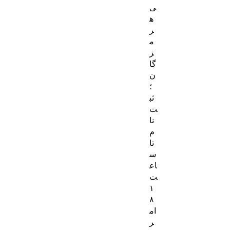
ی
ه
ر
م
ز
گا
ن
؛
ثب
ت‌
نا
م
تا
س
اع
ت
۱
۸
ام
ر