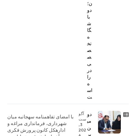
ن؛
دو
با
ش
گا
ه
تخ
ص
ص
ی
در
را
ه
اس
ت
دو
آگو
با امضای تفاهمنامه سهجانبه میان
ست
می
شهرداری، فرمانداری مراغه و
3,
ن
ادارهکل کانون پرورش فکری
202
پر
6