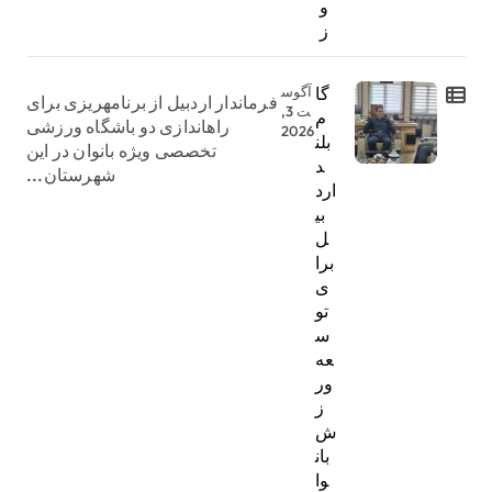
و
ز
گا
آگوس
فرماندار اردبیل از برنامهریزی برای
ت 3,
م
راهاندازی دو باشگاه ورزشی
2026
بلن
تخصصی ویژه بانوان در این
د
شهرستان...
ارد
بی
ل
برا
ی
تو
س
عه
ور
ز
ش
بان
وا