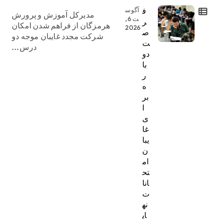
ف
آگوس
مدیرکل آموزش و پرورش
ت 6,
ر
هرمزگان از فراهم شدن امکان
2026
ص
شرکت مجدد غایبان موجه دو
ت
درس...
دو
با
ر
ه
بر
ا
ی
غا
یبا
ن
ام
تح
انا
ت
نه
ای