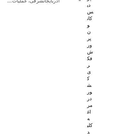
آذربایجانشرقی، عملیات...
دی
س
کان
و
ن
پر
ور
ش
فک
ر
ی
ک
ش
ور
در
مر
اغ
ه
کلی
د