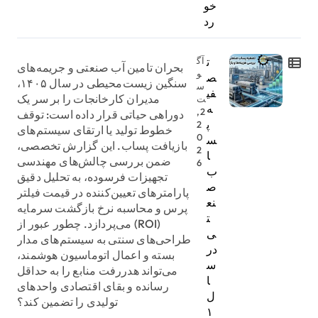
خو
رد
ت
آگ
بحران تامین آب صنعتی و جریمه‌های
و
ص
سنگین زیست‌محیطی در سال ۱۴۰۵،
س
فی
مدیران کارخانجات را بر سر یک
ت
ه
2,
دوراهی حیاتی قرار داده است: توقف
پ
2
خطوط تولید یا ارتقای سیستم‌های
0
س
بازیافت پساب. این گزارش تخصصی،
2
ا
ضمن بررسی چالش‌های مهندسی
6
ب
تجهیزات فرسوده، به تحلیل دقیق
ص
پارامترهای تعیین‌کننده در قیمت فیلتر
نع
پرس و محاسبه نرخ بازگشت سرمایه
ت
(ROI) می‌پردازد. چطور عبور از
ی
طراحی‌های سنتی به سیستم‌های مدار
در
بسته و اعمال اتوماسیون هوشمند،
س
می‌تواند هدررفت منابع را به حداقل
ا
رسانده و بقای اقتصادی واحدهای
ل
تولیدی را تضمین کند؟
۱