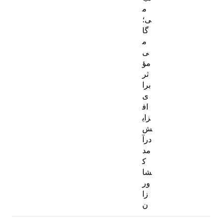
م
ی؛
گا
م
ی
مؤ
ثر
برا
ی
اف
زای
ش
درآ
مد
ک
شا
ور
زا
ن