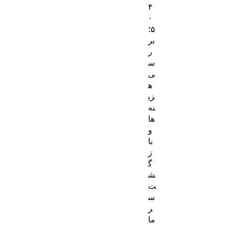
۴
۰
۵؛
بر
ر
س
ی
ه
زی
نه‌
ها
و
با
ز
گ
ش
ت
س
ر
ما