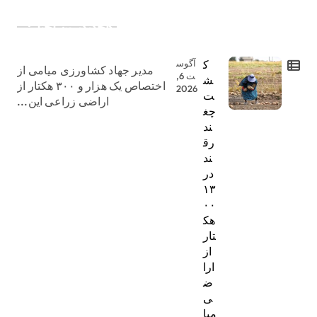
جدیدترین اخبار:
ک
آگوس
مدیر جهاد کشاورزی میامی از
ت 6,
ش
اختصاص یک هزار و ۳۰۰ هکتار از
2026
ت
اراضی زراعی این...
چغ
ند
رق
ند
در
۱۳
۰۰
هک
تار
از
ارا
ض
ی
میا