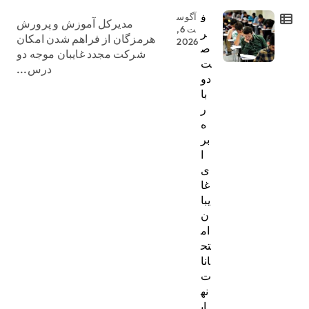
ف
آگوس
مدیرکل آموزش و پرورش
ت 6,
ر
هرمزگان از فراهم شدن امکان
2026
ص
شرکت مجدد غایبان موجه دو
ت
درس...
دو
با
ر
ه
بر
ا
ی
غا
یبا
ن
ام
تح
انا
ت
نه
ای