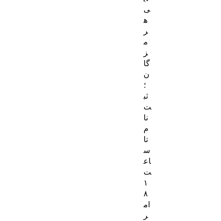
ی
ه
ر
م
ز
گا
ن
؛
ثب
ت‌
نا
م
تا
س
اع
ت
۱
۸
ام
ر