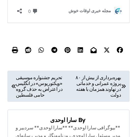
ر
بهره‌برداری از بیش از ۸۰
تحریم جشنواره موسیقی
پروژه عمرانی و خدماتی
«ویکتوریوس» در انگلیس
ا
در نهاوند همزمان با هفته
در اعتراض به حذف گروه
ه
دولت
حامی فلسطین
ب
ر
By
سارا اوحدی
ی
**بیوگرافی سارا اوحدی** **سارا اوحدی** سردبیر و
ن
مدیر مسئول سارا اوحدی روزنامه‌نگار و مدیر رسانه‌ای