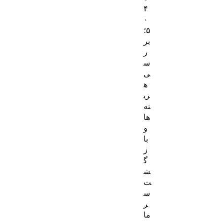
۴
۰
۵؛
بر
ر
س
ی
ه
زی
نه‌
ها
و
با
ز
گ
ش
ت
س
ر
ما