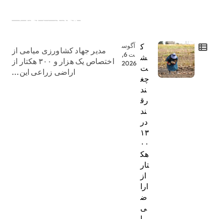
جدیدترین اخبار:
ک
آگوس
مدیر جهاد کشاورزی میامی از
ت 6,
ش
اختصاص یک هزار و ۳۰۰ هکتار از
2026
ت
اراضی زراعی این...
چغ
ند
رق
ند
در
۱۳
۰۰
هک
تار
از
ارا
ض
ی
میا