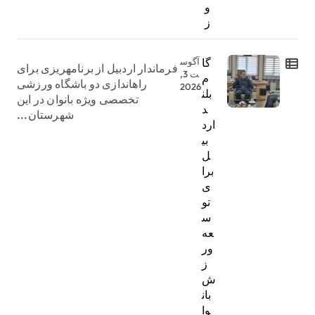
و
ز
گا
آگوس
فرماندار اردبیل از برنامهریزی برای
ت 3,
م
راهاندازی دو باشگاه ورزشی
2026
بلن
تخصصی ویژه بانوان در این
د
شهرستان...
ارد
بی
ل
برا
ی
تو
س
عه
ور
ز
ش
بان
وا