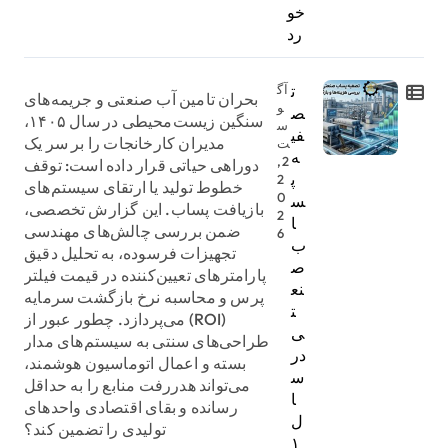
خو
رد
ت
آگ
بحران تامین آب صنعتی و جریمه‌های
و
ص
سنگین زیست‌محیطی در سال ۱۴۰۵،
س
فی
مدیران کارخانجات را بر سر یک
ت
ه
2,
دوراهی حیاتی قرار داده است: توقف
پ
2
خطوط تولید یا ارتقای سیستم‌های
0
س
بازیافت پساب. این گزارش تخصصی،
2
ا
ضمن بررسی چالش‌های مهندسی
6
ب
تجهیزات فرسوده، به تحلیل دقیق
ص
پارامترهای تعیین‌کننده در قیمت فیلتر
نع
پرس و محاسبه نرخ بازگشت سرمایه
ت
(ROI) می‌پردازد. چطور عبور از
ی
طراحی‌های سنتی به سیستم‌های مدار
در
بسته و اعمال اتوماسیون هوشمند،
س
می‌تواند هدررفت منابع را به حداقل
ا
رسانده و بقای اقتصادی واحدهای
ل
تولیدی را تضمین کند؟
۱