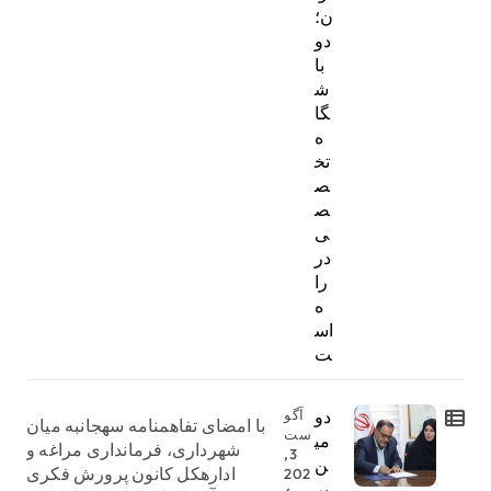
ن؛
دو
با
ش
گا
ه
تخ
ص
ص
ی
در
را
ه
اس
ت
دو
آگو
با امضای تفاهمنامه سهجانبه میان
ست
می
شهرداری، فرمانداری مراغه و
3,
ن
ادارهکل کانون پرورش فکری
202
پر