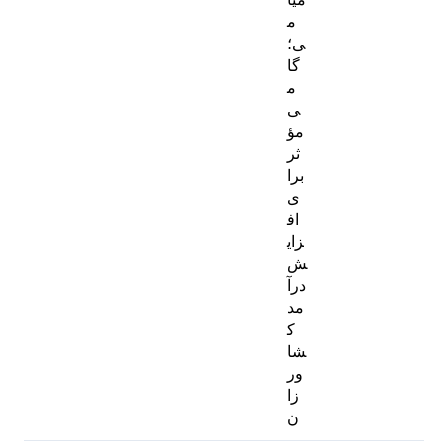
م
ی؛
گا
م
ی
مؤ
ثر
برا
ی
اف
زای
ش
درآ
مد
ک
شا
ور
زا
ن