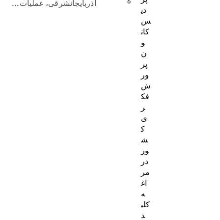
6
آذربایجانشرقی، عملیات...
دی
س
کان
و
ن
پر
ور
ش
فک
ر
ی
ک
ش
ور
در
مر
اغ
ه
کلی
د