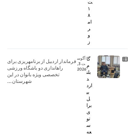
ت
۱
۸
ام
ر
و
ز
گا
آگوس
فرماندار اردبیل از برنامهریزی برای
ت 3,
م
راهاندازی دو باشگاه ورزشی
2026
بلن
تخصصی ویژه بانوان در این
د
شهرستان...
ارد
بی
ل
برا
ی
تو
س
عه