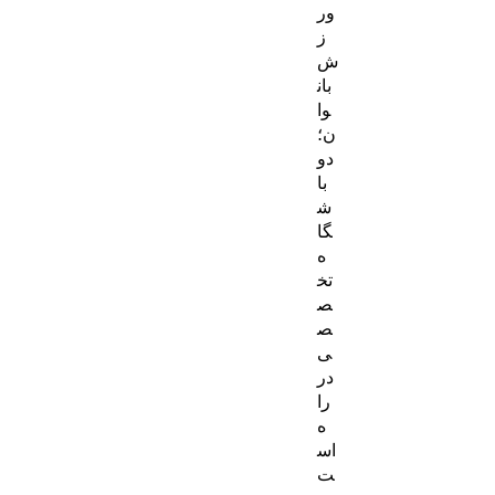
ور
ز
ش
بان
وا
ن؛
دو
با
ش
گا
ه
تخ
ص
ص
ی
در
را
ه
اس
ت