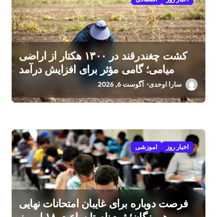
کشت چغندرقند در ۱۳۰۰ هکتار از اراضی
میامی؛ گامی مؤثر برای افزایش درآمد
کشاورزان
سارا اوحدی
آگوست 6, 2026
اخبار روز
اموزشی
فرصت دوباره برای غایبان امتحانات نهایی
هرمزگان؛ ثبت‌نام تا ساعت ۱۸ امروز