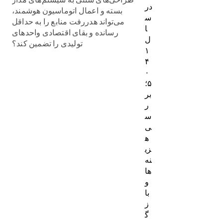
در
بسته و اعمال اتوماسیون هوشمند،
س
می‌تواند هدررفت منابع را به حداقل
ا
رسانده و بقای اقتصادی واحدهای
ل
تولیدی را تضمین کند؟
۱
۴
۰
۵؛
بر
ر
س
ی
ه
زی
نه‌
ها
و
با
ز
گ