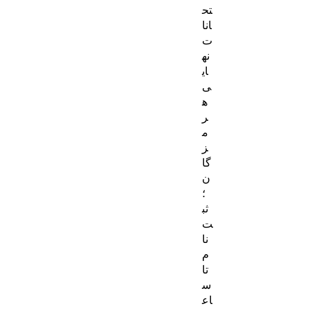
تح
انا
ت
نه
ای
ی
ه
ر
م
ز
گا
ن
؛
ثب
ت‌
نا
م
تا
س
اع