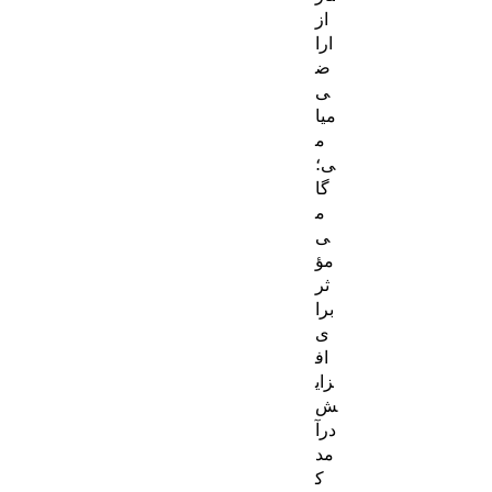
از
ارا
ض
ی
میا
م
ی؛
گا
م
ی
مؤ
ثر
برا
ی
اف
زای
ش
درآ
مد
ک