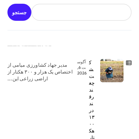
جستجو
جدیدترین اخبار:
ک
آگوس
مدیر جهاد کشاورزی میامی از
ت 6,
ش
اختصاص یک هزار و ۳۰۰ هکتار از
2026
ت
اراضی زراعی این...
چغ
ند
رق
ند
در
۱۳
۰۰
هک
تار