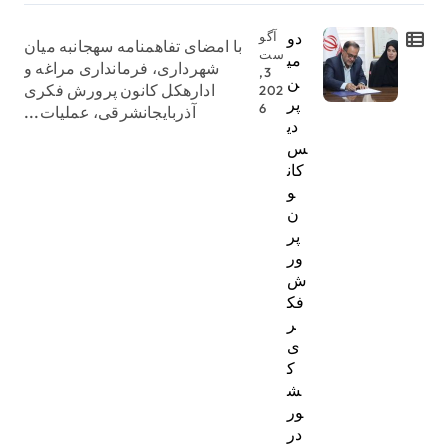
دو
آگو
با امضای تفاهمنامه سهجانبه میان
ست
می
شهرداری، فرمانداری مراغه و
3,
ن
ادارهکل کانون پرورش فکری
202
پر
6
آذربایجانشرقی، عملیات...
دی
س
کان
و
ن
پر
ور
ش
فک
ر
ی
ک
ش
ور
در