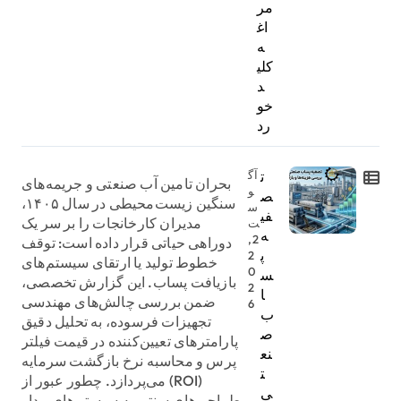
مر
اغ
ه
کلی
د
خو
رد
ت
آگ
بحران تامین آب صنعتی و جریمه‌های
و
ص
سنگین زیست‌محیطی در سال ۱۴۰۵،
س
فی
مدیران کارخانجات را بر سر یک
ت
ه
2,
دوراهی حیاتی قرار داده است: توقف
پ
2
خطوط تولید یا ارتقای سیستم‌های
0
س
بازیافت پساب. این گزارش تخصصی،
2
ا
ضمن بررسی چالش‌های مهندسی
6
ب
تجهیزات فرسوده، به تحلیل دقیق
ص
پارامترهای تعیین‌کننده در قیمت فیلتر
نع
پرس و محاسبه نرخ بازگشت سرمایه
ت
(ROI) می‌پردازد. چطور عبور از
ی
طراحی‌های سنتی به سیستم‌های مدار