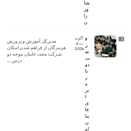
شا
ور
زا
ن
ف
آگوس
مدیرکل آموزش و پرورش
ت 6,
ر
هرمزگان از فراهم شدن امکان
2026
ص
شرکت مجدد غایبان موجه دو
ت
درس...
دو
با
ر
ه
بر
ا
ی
غا
یبا
ن
ام