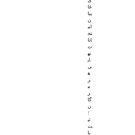
غا
یبا
ن
ام
تح
انا
ت
نه
ای
ی
ه
ر
م
ز
گا
ن
؛
ثب
ت‌
نا