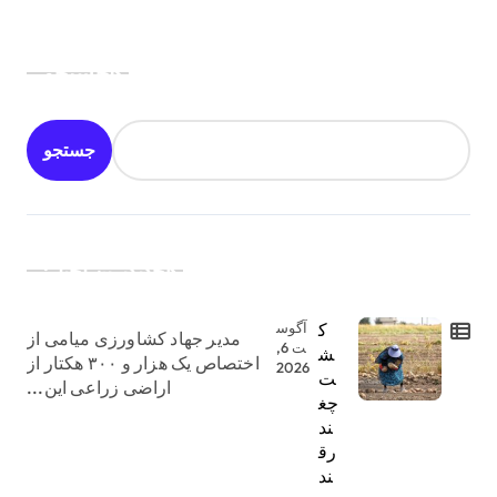
جستجو
جستجو
جدیدترین اخبار:
ک
آگوس
مدیر جهاد کشاورزی میامی از
ت 6,
ش
اختصاص یک هزار و ۳۰۰ هکتار از
2026
ت
اراضی زراعی این...
چغ
ند
رق
ند