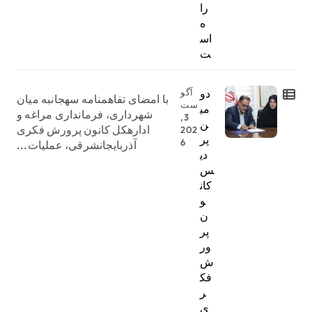
را
ه
اس
ت
دو
آگو
با امضای تفاهمنامه سهجانبه میان
ست
می
شهرداری، فرمانداری مراغه و
3,
ن
ادارهکل کانون پرورش فکری
202
پر
6
آذربایجانشرقی، عملیات...
دی
س
کان
و
ن
پر
ور
ش
فک
ر
ی