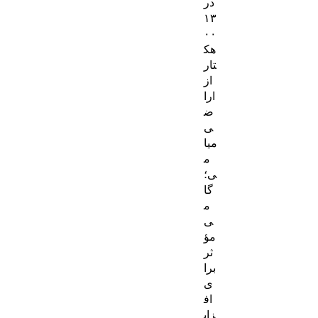
در
۱۳
۰۰
هک
تار
از
ارا
ض
ی
میا
م
ی؛
گا
م
ی
مؤ
ثر
برا
ی
اف
زای