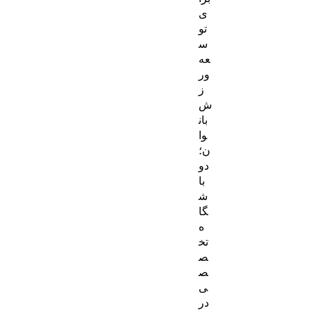
ی
تو
س
عه
ور
ز
ش
بان
وا
ن؛
دو
با
ش
گا
ه
تخ
ص
ص
ی
در