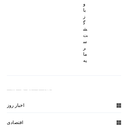
و
با
ز
گ
ش
ت
س
ر
ما
یه
دسته بندی خبرها:
اخبار روز
اقتصادی