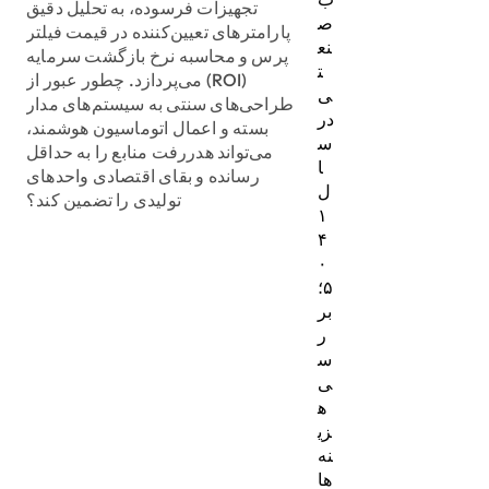
تجهیزات فرسوده، به تحلیل دقیق
ص
پارامترهای تعیین‌کننده در قیمت فیلتر
نع
پرس و محاسبه نرخ بازگشت سرمایه
ت
(ROI) می‌پردازد. چطور عبور از
ی
طراحی‌های سنتی به سیستم‌های مدار
در
بسته و اعمال اتوماسیون هوشمند،
س
می‌تواند هدررفت منابع را به حداقل
ا
رسانده و بقای اقتصادی واحدهای
ل
تولیدی را تضمین کند؟
۱
۴
۰
۵؛
بر
ر
س
ی
ه
زی
نه‌
ها