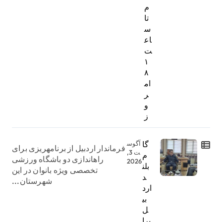
م
تا
س
اع
ت
۱
۸
ام
ر
و
ز
گا
آگوس
فرماندار اردبیل از برنامهریزی برای
ت 3,
م
راهاندازی دو باشگاه ورزشی
2026
بلن
تخصصی ویژه بانوان در این
د
شهرستان...
ارد
بی
ل
برا