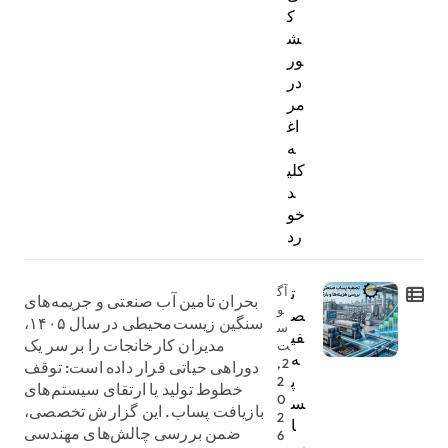
ک
ش
ور
در
مر
اغ
ه
کلی
د
خو
رد
ت
آگ
بحران تامین آب صنعتی و جریمه‌های
و
ص
سنگین زیست‌محیطی در سال ۱۴۰۵،
س
فی
مدیران کارخانجات را بر سر یک
ت
ه
2,
دوراهی حیاتی قرار داده است: توقف
پ
2
خطوط تولید یا ارتقای سیستم‌های
0
س
بازیافت پساب. این گزارش تخصصی،
2
ا
ضمن بررسی چالش‌های مهندسی
6
ب