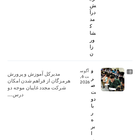
ش
درآ
مد
ک
شا
ور
زا
ن
ف
آگوس
مدیرکل آموزش و پرورش
ت 6,
ر
هرمزگان از فراهم شدن امکان
2026
ص
شرکت مجدد غایبان موجه دو
ت
درس...
دو
با
ر
ه
بر
ا
ی