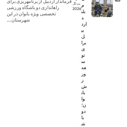
فرماندار اردبیل از برنامهریزی برای
ت 3,
م
راهاندازی دو باشگاه ورزشی
2026
بلن
تخصصی ویژه بانوان در این
د
شهرستان...
ارد
بی
ل
برا
ی
تو
س
عه
ور
ز
ش
بان
وا
ن؛
دو
با
ش