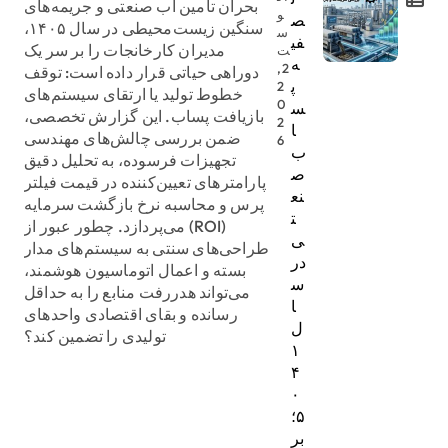
بحران تامین آب صنعتی و جریمه‌های
و
ص
سنگین زیست‌محیطی در سال ۱۴۰۵،
س
فی
مدیران کارخانجات را بر سر یک
ت
ه
2,
دوراهی حیاتی قرار داده است: توقف
پ
2
خطوط تولید یا ارتقای سیستم‌های
0
س
بازیافت پساب. این گزارش تخصصی،
2
ا
ضمن بررسی چالش‌های مهندسی
6
ب
تجهیزات فرسوده، به تحلیل دقیق
ص
پارامترهای تعیین‌کننده در قیمت فیلتر
نع
پرس و محاسبه نرخ بازگشت سرمایه
ت
(ROI) می‌پردازد. چطور عبور از
ی
طراحی‌های سنتی به سیستم‌های مدار
در
بسته و اعمال اتوماسیون هوشمند،
س
می‌تواند هدررفت منابع را به حداقل
ا
رسانده و بقای اقتصادی واحدهای
ل
تولیدی را تضمین کند؟
۱
۴
۰
۵؛
بر