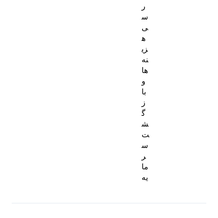
ر
س
ی
ه
زی
نه‌
ها
و
با
ز
گ
ش
ت
س
ر
ما
یه