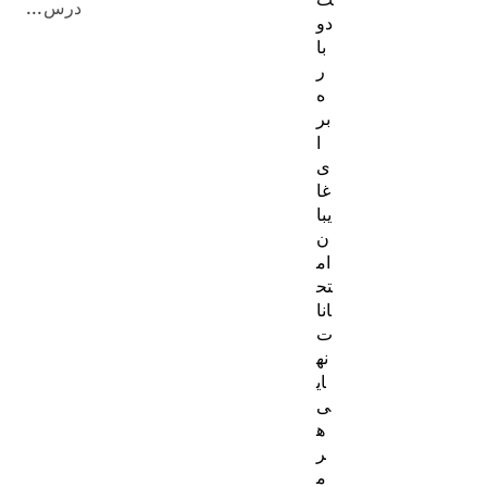
درس...
دو
با
ر
ه
بر
ا
ی
غا
یبا
ن
ام
تح
انا
ت
نه
ای
ی
ه
ر
م