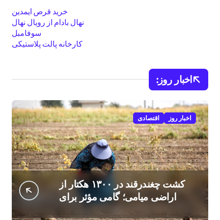
خرید قرص ایمدین
نهال بادام از رویال نهال
سوفامبل
کارخانه پالت پلاستیکی
اخبار روز:
اخبار روز
اقتصادی
کشت چغندرقند در ۱۳۰۰ هکتار از
اراضی میامی؛ گامی مؤثر برای
افزایش درآمد کشاورزان