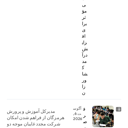
ی
مؤ
ثر
برا
ی
اف
زای
ش
درآ
مد
ک
شا
ور
زا
ن
ف
آگوس
مدیرکل آموزش و پرورش
ت 6,
ر
هرمزگان از فراهم شدن امکان
2026
ص
شرکت مجدد غایبان موجه دو
ت