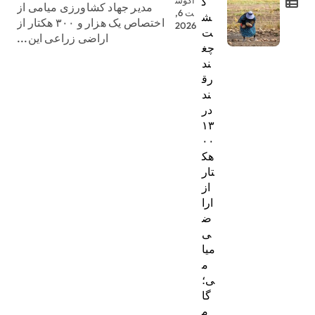
ک
مدیر جهاد کشاورزی میامی از
ت 6,
ش
اختصاص یک هزار و ۳۰۰ هکتار از
2026
ت
اراضی زراعی این...
چغ
ند
رق
ند
در
۱۳
۰۰
هک
تار
از
ارا
ض
ی
میا
م
ی؛
گا
م