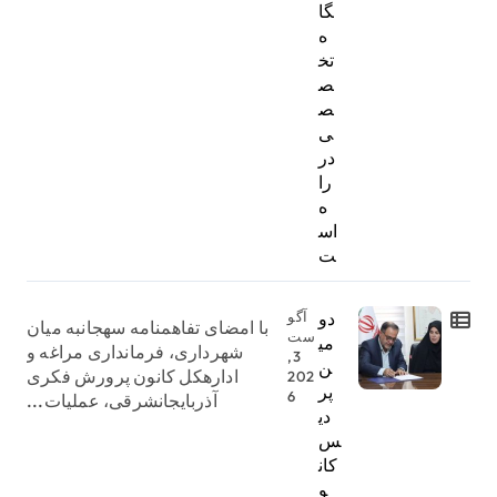
گا
ه
تخ
ص
ص
ی
در
را
ه
اس
ت
دو
آگو
با امضای تفاهمنامه سهجانبه میان
ست
می
شهرداری، فرمانداری مراغه و
3,
ن
ادارهکل کانون پرورش فکری
202
پر
6
آذربایجانشرقی، عملیات...
دی
س
کان
و