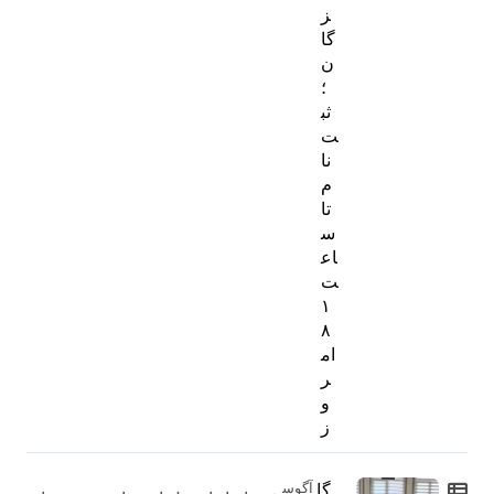
ز
گا
ن
؛
ثب
ت‌
نا
م
تا
س
اع
ت
۱
۸
ام
ر
و
ز
گا
آگوس