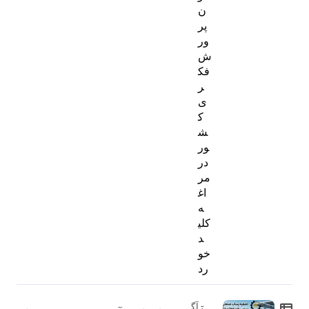
ن
پر
ور
ش
فک
ر
ی
ک
ش
ور
در
مر
اغ
ه
کلی
د
خو
رد
ت
آگ