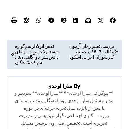
ر
بررسی تغییر زمان آزمون
نقش اثرگذار سوگواره
وکالت ۱۴۰۴ در دستور
«مَحرَمِ مُحرم» در ارتقای
ا
کار شورای اجرایی اسکودا
دانش هنری و آگاهی دینی
ه
شرکت‌کنندگان
ب
ر
By
سارا اوحدی
ی
**بیوگرافی سارا اوحدی** **سارا اوحدی** سردبیر و
ن
مدیر مسئول سارا اوحدی روزنامه‌نگار و مدیر رسانه‌ای
با بیش از پانزده سال تجربه حرفه‌ای در حوزه
و
روزنامه‌نگاری اجتماعی، گزارش‌نویسی و مدیریت
ش
تحریریه است. تخصص اصلی وی پوشش مسائل