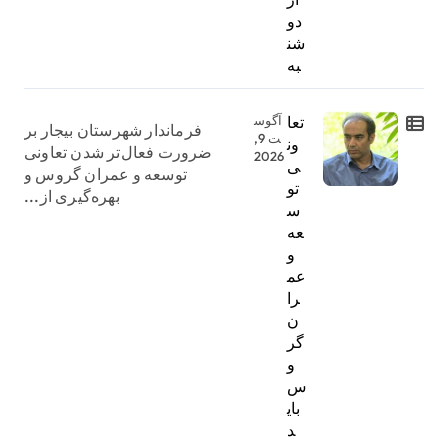
دو
شن
به
تعا
آگوس
فرماندار شهرستان بیجار بر
ت 9,
ون
ضرورت فعال‌تر شدن تعاونی
2026
ی
توسعه و عمران گروس و
تو
بهره‌گیری از...
س
عه
و
عم
را
ن
گر
و
س
بای
د