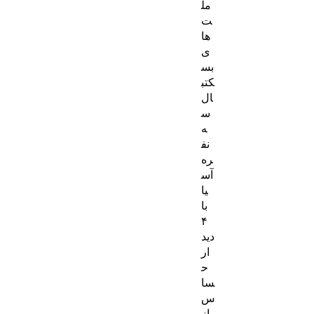
مل
ت‌
ها
ی
بس
کتب
ال
س
ه
نف
ره
آس
یا
با
۴
دید
ار
ح
سا
س
از