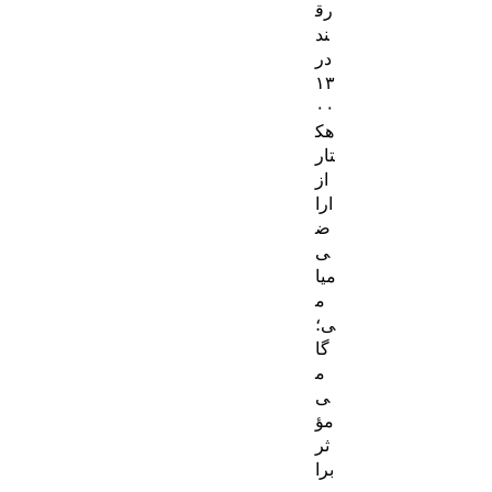
رق
ند
در
۱۳
۰۰
هک
تار
از
ارا
ض
ی
میا
م
ی؛
گا
م
ی
مؤ
ثر
برا