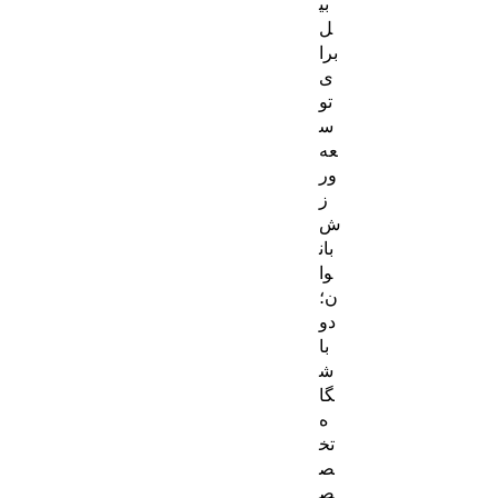
بی
ل
برا
ی
تو
س
عه
ور
ز
ش
بان
وا
ن؛
دو
با
ش
گا
ه
تخ
ص
ص