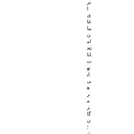
بر
ا
ی
غا
یبا
ن
ام
تح
انا
ت
نه
ای
ی
ه
ر
م
ز
گا
ن
؛
ثب