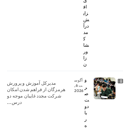
ی
اف
زای
ش
درآ
مد
ک
شا
ور
زا
ن
ف
آگوس
مدیرکل آموزش و پرورش
ت 6,
ر
هرمزگان از فراهم شدن امکان
2026
ص
شرکت مجدد غایبان موجه دو
ت
درس...
دو
با
ر
ه