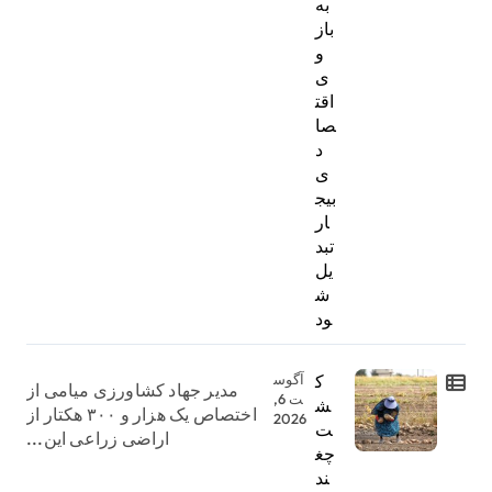
به
باز
و
ی
اقت
صا
د
ی
بیج
ار
تبد
یل
ش
ود
ک
آگوس
مدیر جهاد کشاورزی میامی از
ت 6,
ش
اختصاص یک هزار و ۳۰۰ هکتار از
2026
ت
اراضی زراعی این...
چغ
ند