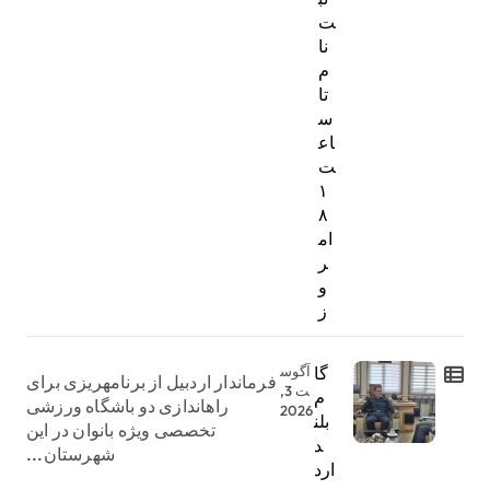
ت‌
نا
م
تا
س
اع
ت
۱
۸
ام
ر
و
ز
گا
آگوس
فرماندار اردبیل از برنامهریزی برای
ت 3,
م
راهاندازی دو باشگاه ورزشی
2026
بلن
تخصصی ویژه بانوان در این
د
شهرستان...
ارد