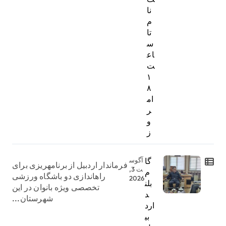
نا
م
تا
س
اع
ت
۱
۸
ام
ر
و
ز
گا
آگوس
فرماندار اردبیل از برنامهریزی برای
ت 3,
م
راهاندازی دو باشگاه ورزشی
2026
بلن
تخصصی ویژه بانوان در این
د
شهرستان...
ارد
بی