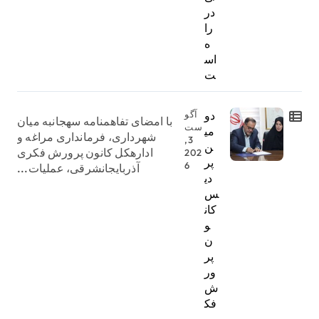
در
را
ه
اس
ت
دو
آگو
با امضای تفاهمنامه سهجانبه میان
ست
می
شهرداری، فرمانداری مراغه و
3,
ن
ادارهکل کانون پرورش فکری
202
پر
6
آذربایجانشرقی، عملیات...
دی
س
کان
و
ن
پر
ور
ش
فک
ر