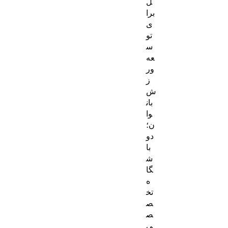
ل
برا
ی
تو
س
عه
ور
ز
ش
بان
وا
ن؛
دو
با
ش
گا
ه
تخ
ص
ص
ی