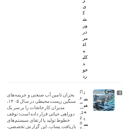
ی
ک
ش
ور
در
مر
اغ
ه
کلی
د
خو
رد
ت
آگ
بحران تامین آب صنعتی و جریمه‌های
و
ص
سنگین زیست‌محیطی در سال ۱۴۰۵،
س
فی
مدیران کارخانجات را بر سر یک
ت
ه
2,
دوراهی حیاتی قرار داده است: توقف
پ
2
خطوط تولید یا ارتقای سیستم‌های
0
س
بازیافت پساب. این گزارش تخصصی،
2