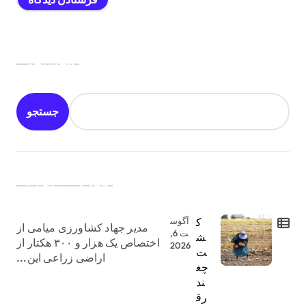
جستجو
جستجو
جدیدترین اخبار:
ک
آگوس
مدیر جهاد کشاورزی میامی از
ت 6,
ش
اختصاص یک هزار و ۳۰۰ هکتار از
2026
ت
اراضی زراعی این...
چغ
ند
رق