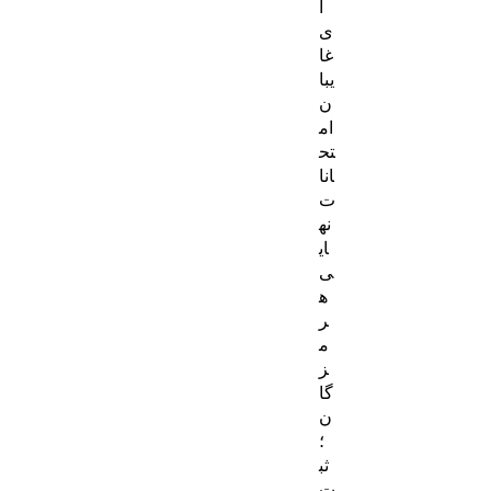
ا
ی
غا
یبا
ن
ام
تح
انا
ت
نه
ای
ی
ه
ر
م
ز
گا
ن
؛
ثب
ت‌