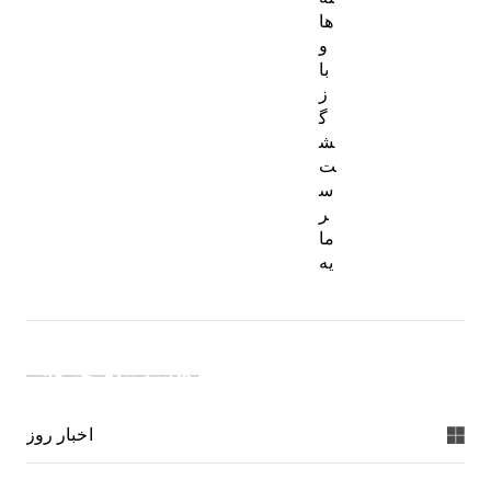
ها
و
با
ز
گ
ش
ت
س
ر
ما
یه
دسته بندی خبرها:
اخبار روز