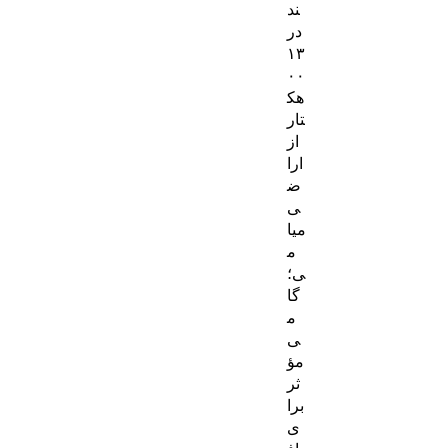
ند
در
۱۳
۰۰
هک
تار
از
ارا
ض
ی
میا
م
ی؛
گا
م
ی
مؤ
ثر
برا
ی