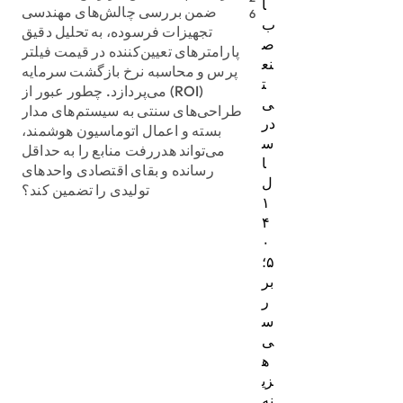
ا
ضمن بررسی چالش‌های مهندسی
6
ب
تجهیزات فرسوده، به تحلیل دقیق
ص
پارامترهای تعیین‌کننده در قیمت فیلتر
نع
پرس و محاسبه نرخ بازگشت سرمایه
ت
(ROI) می‌پردازد. چطور عبور از
ی
طراحی‌های سنتی به سیستم‌های مدار
در
بسته و اعمال اتوماسیون هوشمند،
س
می‌تواند هدررفت منابع را به حداقل
ا
رسانده و بقای اقتصادی واحدهای
ل
تولیدی را تضمین کند؟
۱
۴
۰
۵؛
بر
ر
س
ی
ه
زی
نه‌