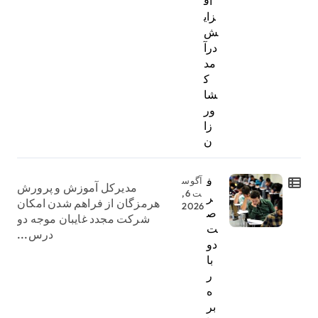
اف
زای
ش
درآ
مد
ک
شا
ور
زا
ن
ف
آگوس
مدیرکل آموزش و پرورش
ت 6,
ر
هرمزگان از فراهم شدن امکان
2026
ص
شرکت مجدد غایبان موجه دو
ت
درس...
دو
با
ر
ه
بر