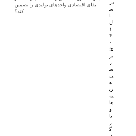
در
بقای اقتصادی واحدهای تولیدی را تضمین
س
کند؟
ا
ل
۱
۴
۰
۵؛
بر
ر
س
ی
ه
زی
نه‌
ها
و
با
ز
گ
ش