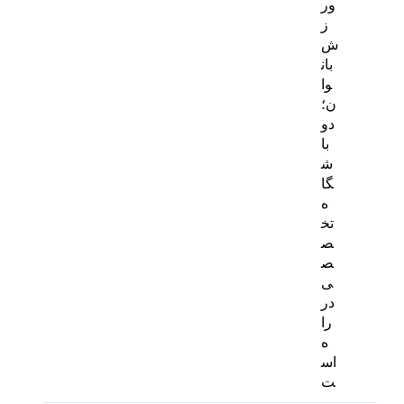
ور
ز
ش
بان
وا
ن؛
دو
با
ش
گا
ه
تخ
ص
ص
ی
در
را
ه
اس
ت