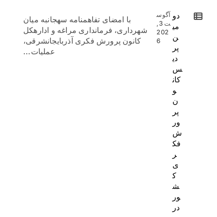
دو
آگوس
با امضای تفاهمنامه سهجانبه میان
ت 3,
می
شهرداری، فرمانداری مراغه و ادارهکل
202
ن
کانون پرورش فکری آذربایجانشرقی،
6
پر
عملیات...
دی
س
کان
و
ن
پر
ور
ش
فک
ر
ی
ک
ش
ور
در