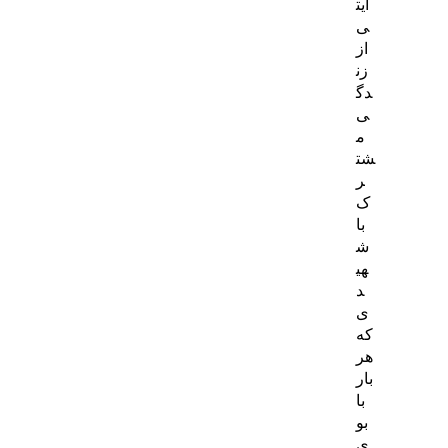
ایت
ی
از
زن
دگ
ی
م
شت
ر
ک
با
ش
هی
د
ی
که
هر
بار
با
بو
ی