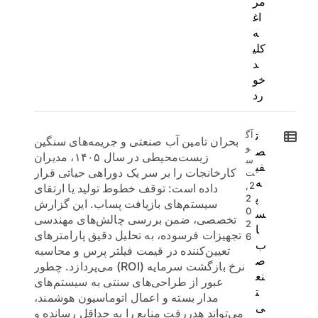
مر
اغ
ه
کلی
د
خو
رد
ت
آگ
بحران تامین آب صنعتی و جریمه‌های سنگین
و
ص
زیست‌محیطی در سال ۱۴۰۵، مدیران
س
فی
کارخانجات را بر سر یک دوراهی حیاتی قرار
ت
ه
2,
داده است: توقف خطوط تولید یا ارتقای
پ
2
سیستم‌های بازیافت پساب. این گزارش
0
س
تخصصی، ضمن بررسی چالش‌های مهندسی
2
ا
تجهیزات فرسوده، به تحلیل دقیق پارامترهای
6
ب
تعیین‌کننده در قیمت فیلتر پرس و محاسبه
ص
نرخ بازگشت سرمایه (ROI) می‌پردازد. چطور
نع
عبور از طراحی‌های سنتی به سیستم‌های
ت
مدار بسته و اعمال اتوماسیون هوشمند،
ی
می‌تواند هدررفت منابع را به حداقل رسانده و