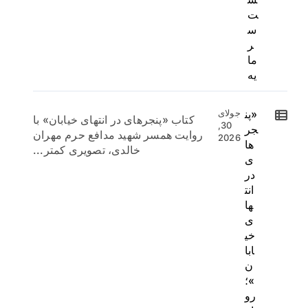
ت
س
ر
ما
یه
«پن
جولای
کتاب «پنجرهای در انتهای خیابان» با
30,
جر
روایت همسر شهید مدافع حرم مهران
2026
ها
خالدی، تصویری کمتر...
ی
در
انت
ها
ی
خی
ابا
ن
»؛
رو