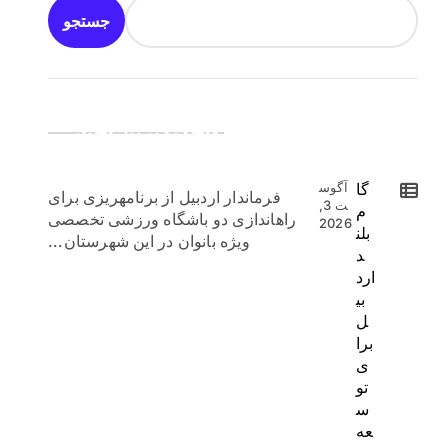
جستجو
جدیدترین اخبار:
گا
آگوس
فرماندار اردبیل از برنامهریزی برای
ت 3,
م
راهاندازی دو باشگاه ورزشی تخصصی
2026
بلن
ویژه بانوان در این شهرستان...
د
ارد
بی
ل
برا
ی
تو
س
عه