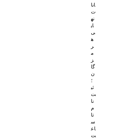
انا
ت
نه
ای
ی
ه
ر
م
ز
گا
ن
؛
ثب
ت‌
نا
م
تا
س
اع
ت