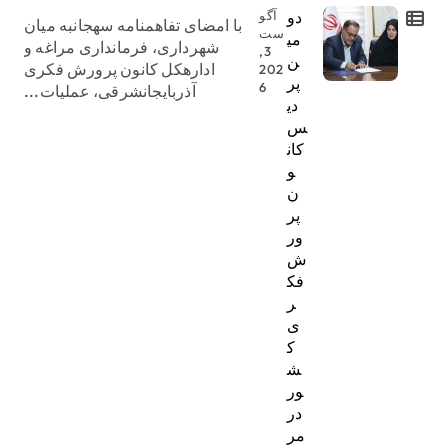
دو
آگو
با امضای تفاهمنامه سهجانبه میان
ست
می
شهرداری، فرمانداری مراغه و
3,
ن
ادارهکل کانون پرورش فکری
202
پر
6
آذربایجانشرقی، عملیات...
دی
س
کان
و
ن
پر
ور
ش
فک
ر
ی
ک
ش
ور
در
مر