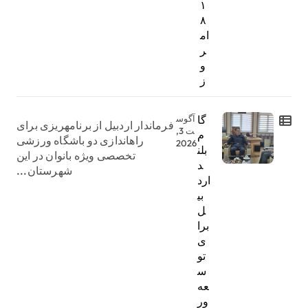
۱
۸
ام
ر
و
ز
گا
آگوس
فرماندار اردبیل از برنامهریزی برای
ت 3,
م
راهاندازی دو باشگاه ورزشی
2026
بلن
تخصصی ویژه بانوان در این
د
شهرستان...
ارد
بی
ل
برا
ی
تو
س
عه
ور