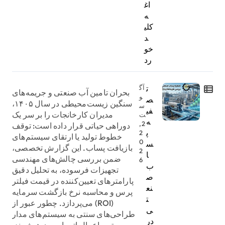
اغ
ه
کلی
د
خو
رد
ت
آگ
بحران تامین آب صنعتی و جریمه‌های
و
ص
سنگین زیست‌محیطی در سال ۱۴۰۵،
س
فی
مدیران کارخانجات را بر سر یک
ت
ه
2,
دوراهی حیاتی قرار داده است: توقف
پ
2
خطوط تولید یا ارتقای سیستم‌های
0
س
بازیافت پساب. این گزارش تخصصی،
2
ا
ضمن بررسی چالش‌های مهندسی
6
ب
تجهیزات فرسوده، به تحلیل دقیق
ص
پارامترهای تعیین‌کننده در قیمت فیلتر
نع
پرس و محاسبه نرخ بازگشت سرمایه
ت
(ROI) می‌پردازد. چطور عبور از
ی
طراحی‌های سنتی به سیستم‌های مدار
در
بسته و اعمال اتوماسیون هوشمند،