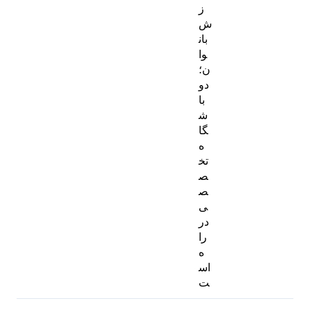
ز
ش
بان
وا
ن؛
دو
با
ش
گا
ه
تخ
ص
ص
ی
در
را
ه
اس
ت