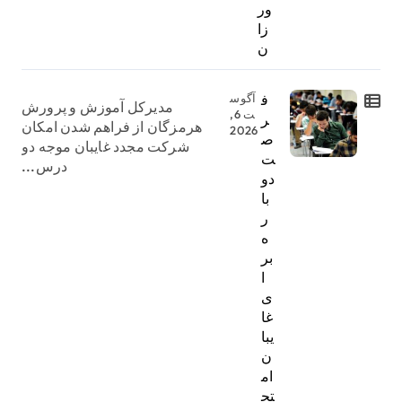
ور
زا
ن
ف
آگوس
مدیرکل آموزش و پرورش
ت 6,
ر
هرمزگان از فراهم شدن امکان
2026
ص
شرکت مجدد غایبان موجه دو
ت
درس...
دو
با
ر
ه
بر
ا
ی
غا
یبا
ن
ام
تح