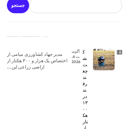
جستجو
جدیدترین اخبار:
ک
آگوس
مدیر جهاد کشاورزی میامی از
ت 6,
ش
اختصاص یک هزار و ۳۰۰ هکتار از
2026
ت
اراضی زراعی این...
چغ
ند
رق
ند
در
۱۳
۰۰
هک
تار
از