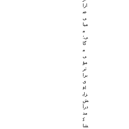
ارا
ض
ی
میا
م
ی؛
گا
م
ی
مؤ
ثر
برا
ی
اف
زای
ش
درآ
مد
ک
شا