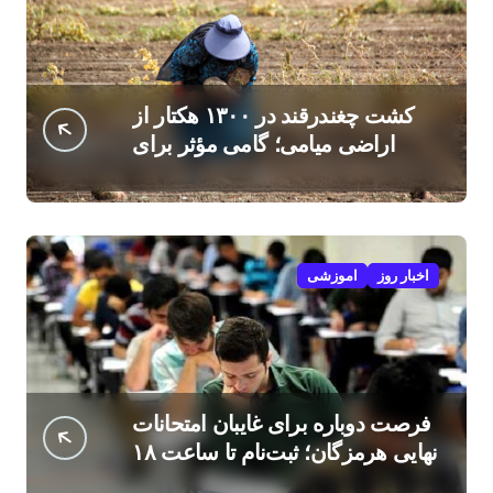
کشت چغندرقند در ۱۳۰۰ هکتار از
اراضی میامی؛ گامی مؤثر برای
افزایش درآمد کشاورزان
اخبار روز
اموزشی
فرصت دوباره برای غایبان امتحانات
نهایی هرمزگان؛ ثبت‌نام تا ساعت ۱۸
امروز