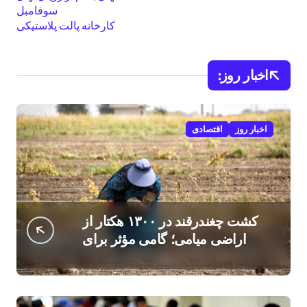
سوفامبل
کارخانه پالت پلاستیکی
اخبار روز:
اخبار روز
اقتصادی
کشت چغندرقند در ۱۳۰۰ هکتار از
اراضی میامی؛ گامی مؤثر برای
افزایش درآمد کشاورزان