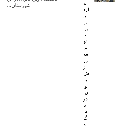
د
شهرستان...
ارد
بی
ل
برا
ی
تو
س
عه
ور
ز
ش
بان
وا
ن؛
دو
با
ش
گا
ه