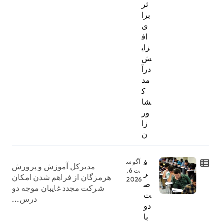
ثر
برا
ی
اف
زای
ش
درآ
مد
ک
شا
ور
زا
ن
ف
آگوس
مدیرکل آموزش و پرورش
ت 6,
ر
هرمزگان از فراهم شدن امکان
2026
ص
شرکت مجدد غایبان موجه دو
ت
درس...
دو
با