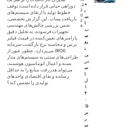
ه
2,
دوراهی حیاتی قرار داده است: توقف
پ
2
خطوط تولید یا ارتقای سیستم‌های
0
س
بازیافت پساب. این گزارش تخصصی،
2
ا
ضمن بررسی چالش‌های مهندسی
6
ب
تجهیزات فرسوده، به تحلیل دقیق
ص
پارامترهای تعیین‌کننده در قیمت فیلتر
نع
پرس و محاسبه نرخ بازگشت سرمایه
ت
(ROI) می‌پردازد. چطور عبور از
ی
طراحی‌های سنتی به سیستم‌های مدار
در
بسته و اعمال اتوماسیون هوشمند،
س
می‌تواند هدررفت منابع را به حداقل
ا
رسانده و بقای اقتصادی واحدهای
ل
تولیدی را تضمین کند؟
۱
۴
۰
۵؛
بر
ر
س