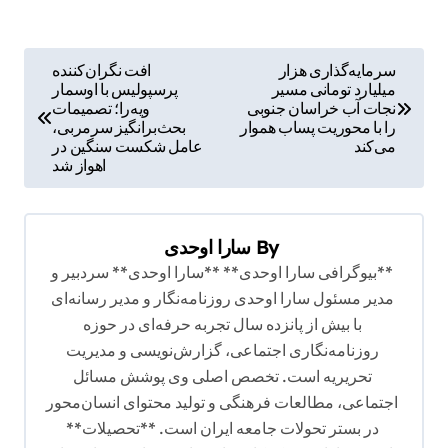
ر
سرمایه‌گذاری هزار
افت نگران‌کننده
میلیارد تومانی مسیر
پرسپولیس با اوسمار
ا
نجات آب خراسان جنوبی
ویه‌را؛ تصمیمات
ه
را با محوریت پساب هموار
بحث‌برانگیز سرمربی،
می‌کند
عامل شکست سنگین در
ب
اهواز شد
ر
ی
By
سارا اوحدی
ن
**بیوگرافی سارا اوحدی** **سارا اوحدی** سردبیر و
و
مدیر مسئول سارا اوحدی روزنامه‌نگار و مدیر رسانه‌ای
ش
با بیش از پانزده سال تجربه حرفه‌ای در حوزه
روزنامه‌نگاری اجتماعی، گزارش‌نویسی و مدیریت
ت
تحریریه است. تخصص اصلی وی پوشش مسائل
ه
اجتماعی، مطالعات فرهنگی و تولید محتوای انسان‌محور
در بستر تحولات جامعه ایران است. **تحصیلات**