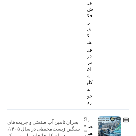
ور
ش
فک
ر
ی
ک
ش
ور
در
مر
اغ
ه
کلی
د
خو
رد
ت
آگ
بحران تامین آب صنعتی و جریمه‌های
و
ص
سنگین زیست‌محیطی در سال ۱۴۰۵،
س
فی
مدیران کارخانجات را بر سر یک
ت