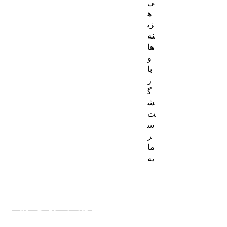
ی
ه
زی
نه‌
ها
و
با
ز
گ
ش
ت
س
ر
ما
یه
دسته بندی خبرها: