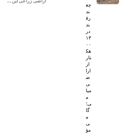
اراضی زراعی این...
چغ
ند
رق
ند
در
۱۳
۰۰
هک
تار
از
ارا
ض
ی
میا
م
ی؛
گا
م
ی
مؤ