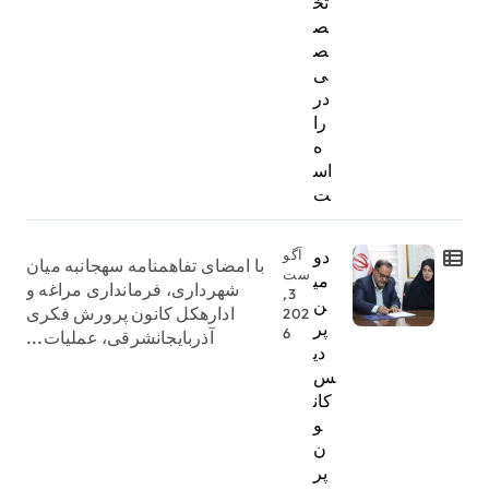
تخ
ص
ص
ی
در
را
ه
اس
ت
دو
آگو
با امضای تفاهمنامه سهجانبه میان
ست
می
شهرداری، فرمانداری مراغه و
3,
ن
ادارهکل کانون پرورش فکری
202
پر
6
آذربایجانشرقی، عملیات...
دی
س
کان
و
ن
پر