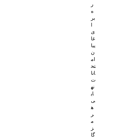
ر
ه
بر
ا
ی
غا
یبا
ن
ام
تح
انا
ت
نه
ای
ی
ه
ر
م
ز
گا