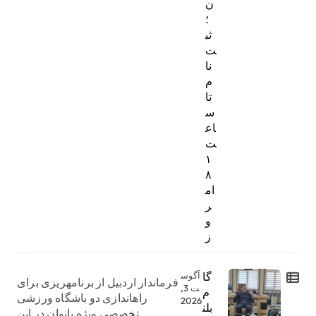
ن
؛
ثب
ت‌
نا
م
تا
س
اع
ت
۱
۸
ام
ر
و
ز
گا
آگوس
فرماندار اردبیل از برنامهریزی برای
ت 3,
م
راهاندازی دو باشگاه ورزشی
2026
بلن
تخصصی ویژه بانوان در این