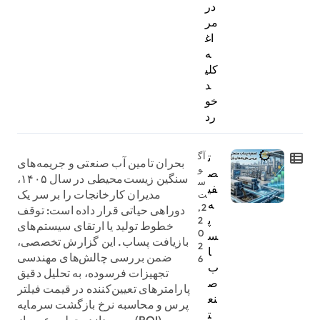
در
مر
اغ
ه
کلی
د
خو
رد
ت
آگ
بحران تامین آب صنعتی و جریمه‌های
و
ص
سنگین زیست‌محیطی در سال ۱۴۰۵،
س
فی
مدیران کارخانجات را بر سر یک
ت
ه
2,
دوراهی حیاتی قرار داده است: توقف
پ
2
خطوط تولید یا ارتقای سیستم‌های
0
س
بازیافت پساب. این گزارش تخصصی،
2
ا
ضمن بررسی چالش‌های مهندسی
6
ب
تجهیزات فرسوده، به تحلیل دقیق
ص
پارامترهای تعیین‌کننده در قیمت فیلتر
نع
پرس و محاسبه نرخ بازگشت سرمایه
ت
(ROI) می‌پردازد. چطور عبور از