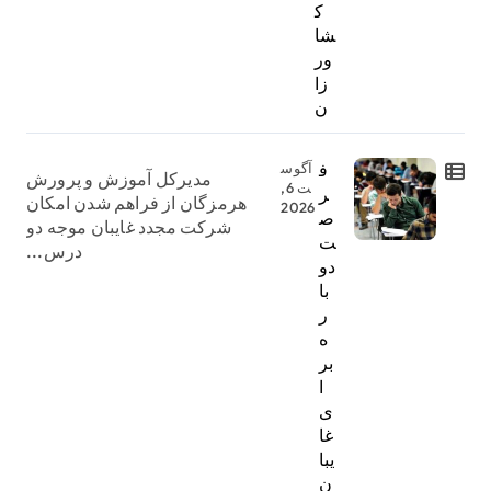
ک
شا
ور
زا
ن
ف
آگوس
مدیرکل آموزش و پرورش
ت 6,
ر
هرمزگان از فراهم شدن امکان
2026
ص
شرکت مجدد غایبان موجه دو
ت
درس...
دو
با
ر
ه
بر
ا
ی
غا
یبا
ن