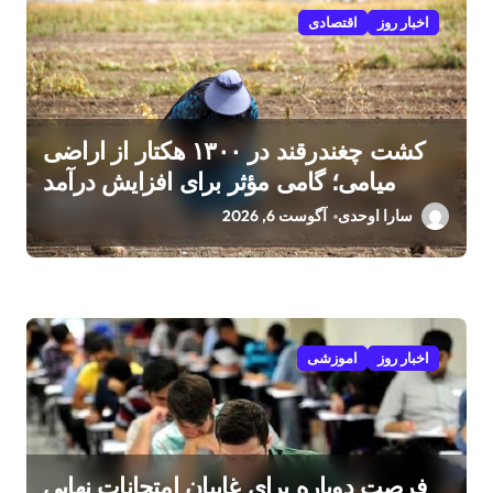
اخبار روز
اقتصادی
کشت چغندرقند در ۱۳۰۰ هکتار از اراضی
میامی؛ گامی مؤثر برای افزایش درآمد
کشاورزان
سارا اوحدی
آگوست 6, 2026
اخبار روز
اموزشی
فرصت دوباره برای غایبان امتحانات نهایی