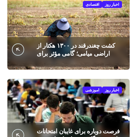
اخبار روز
اقتصادی
کشت چغندرقند در ۱۳۰۰ هکتار از
اراضی میامی؛ گامی مؤثر برای
افزایش درآمد کشاورزان
اخبار روز
اموزشی
فرصت دوباره برای غایبان امتحانات