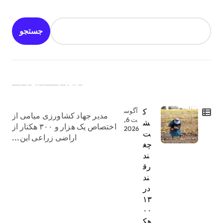
جستجو
جدیدترین اخبار:
ک
آگوس
مدیر جهاد کشاورزی میامی از
ت 6,
ش
اختصاص یک هزار و ۳۰۰ هکتار از
2026
ت
اراضی زراعی این...
چغ
ند
رق
ند
در
۱۳
۰۰
هک