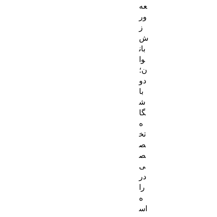
عه
ور
ز
ش
بان
وا
ن؛
دو
با
ش
گا
ه
تخ
ص
ص
ی
در
را
ه
اس