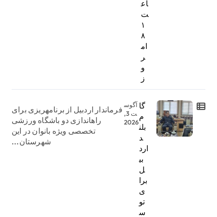
اع
ت
۱
۸
ام
ر
و
ز
گا
آگوس
فرماندار اردبیل از برنامهریزی برای
ت 3,
م
راهاندازی دو باشگاه ورزشی
2026
بلن
تخصصی ویژه بانوان در این
د
شهرستان...
ارد
بی
ل
برا
ی
تو
س