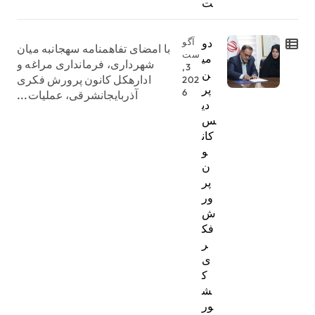
ت
دو
آگو
با امضای تفاهمنامه سهجانبه میان
ست
می
شهرداری، فرمانداری مراغه و
3,
ن
ادارهکل کانون پرورش فکری
202
پر
6
آذربایجانشرقی، عملیات...
دی
س
کان
و
ن
پر
ور
ش
فک
ر
ی
ک
ش
ور