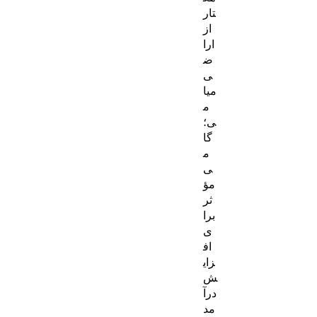
تار
از
ارا
ض
ی
میا
م
ی؛
گا
م
ی
مؤ
ثر
برا
ی
اف
زای
ش
درآ
مد