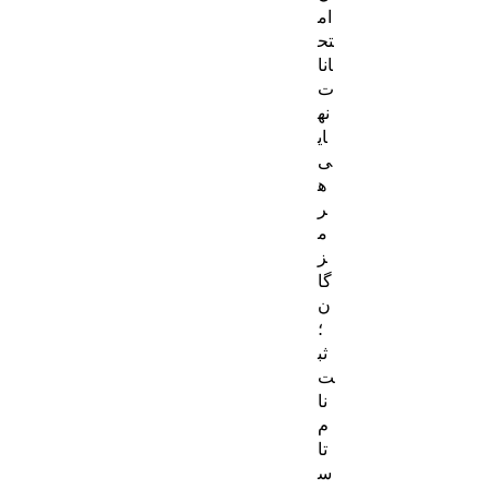
ام
تح
انا
ت
نه
ای
ی
ه
ر
م
ز
گا
ن
؛
ثب
ت‌
نا
م
تا
س