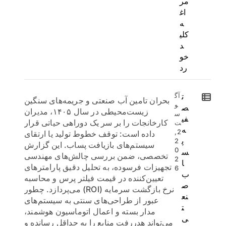
مر
اغ
ه
کلی
د
خو
رد
ت
آگ
بحران تامین آب صنعتی و جریمه‌های سنگین
و
ص
زیست‌محیطی در سال ۱۴۰۵، مدیران
س
فی
کارخانجات را بر سر یک دوراهی حیاتی قرار
ت
ه
2,
داده است: توقف خطوط تولید یا ارتقای
پ
2
سیستم‌های بازیافت پساب. این گزارش
0
س
تخصصی، ضمن بررسی چالش‌های مهندسی
2
ا
تجهیزات فرسوده، به تحلیل دقیق پارامترهای
6
ب
تعیین‌کننده در قیمت فیلتر پرس و محاسبه
ص
نرخ بازگشت سرمایه (ROI) می‌پردازد. چطور
نع
عبور از طراحی‌های سنتی به سیستم‌های
ت
مدار بسته و اعمال اتوماسیون هوشمند،
ی
می‌تواند هدررفت منابع را به حداقل رسانده و