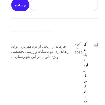
جستجو
جدیدترین اخبار:
گا
آگوس
فرماندار اردبیل از برنامهریزی برای
ت 3,
م
راهاندازی دو باشگاه ورزشی تخصصی
2026
بلن
ویژه بانوان در این شهرستان...
د
ارد
بی
ل
برا
ی
تو
س
عه