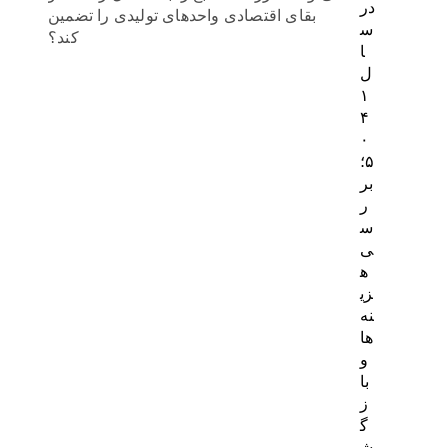
در
بقای اقتصادی واحدهای تولیدی را تضمین
س
کند؟
ا
ل
۱
۴
۰
۵؛
بر
ر
س
ی
ه
زی
نه‌
ها
و
با
ز
گ
ش