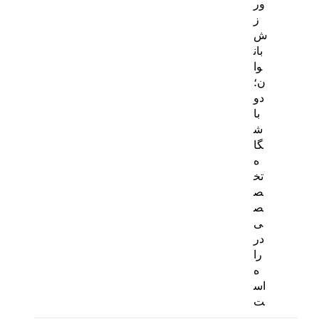
ور
ز
ش
بان
وا
ن؛
دو
با
ش
گا
ه
تخ
ص
ص
ی
در
را
ه
اس
ت