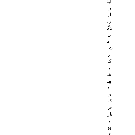
ایت
ی
از
زن
دگ
ی
م
شت
ر
ک
با
ش
هی
د
ی
که
هر
بار
با
بو
ی