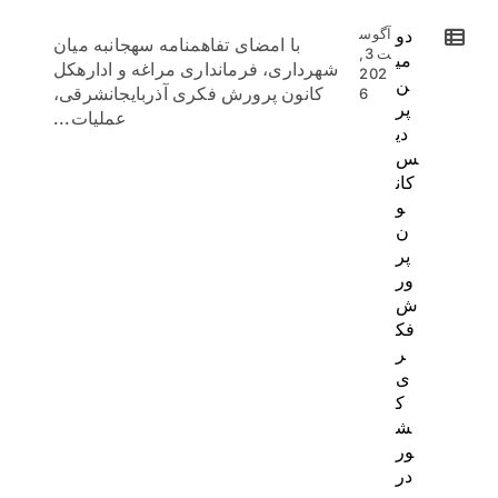
دو
آگوس
با امضای تفاهمنامه سهجانبه میان
ت 3,
می
شهرداری، فرمانداری مراغه و ادارهکل
202
ن
کانون پرورش فکری آذربایجانشرقی،
6
پر
عملیات...
دی
س
کان
و
ن
پر
ور
ش
فک
ر
ی
ک
ش
ور
در