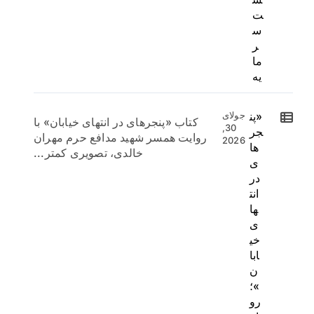
ت
س
ر
ما
یه
«پن
جولای
کتاب «پنجرهای در انتهای خیابان» با
30,
جر
روایت همسر شهید مدافع حرم مهران
2026
ها
خالدی، تصویری کمتر...
ی
در
انت
ها
ی
خی
ابا
ن
»؛
رو