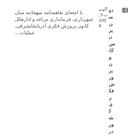
دو
آگوس
با امضای تفاهمنامه سهجانبه میان
ت 3,
می
شهرداری، فرمانداری مراغه و ادارهکل
202
ن
کانون پرورش فکری آذربایجانشرقی،
6
پر
عملیات...
دی
س
کان
و
ن
پر
ور
ش
فک
ر
ی
ک
ش
ور
در