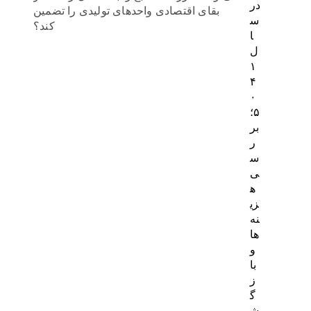
در
بقای اقتصادی واحدهای تولیدی را تضمین
س
کند؟
ا
ل
۱
۴
۰
۵؛
بر
ر
س
ی
ه
زی
نه‌
ها
و
با
ز
گ
ش