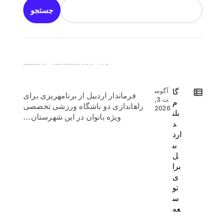
جستجو
جدیدترین اخبار:
گا
آگوس
فرماندار اردبیل از برنامهریزی برای
ت 3,
م
راهاندازی دو باشگاه ورزشی تخصصی
2026
بلن
ویژه بانوان در این شهرستان...
د
ارد
بی
ل
برا
ی
تو
س
عه