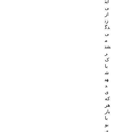
ایت
ی
از
زن
دگ
ی
م
شت
ر
ک
با
ش
هی
د
ی
که
هر
بار
با
بو
ی