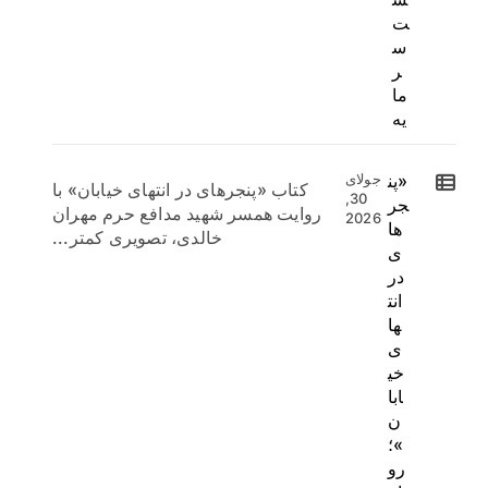
ت
س
ر
ما
یه
«پن
جولای
کتاب «پنجرهای در انتهای خیابان» با
30,
جر
روایت همسر شهید مدافع حرم مهران
2026
ها
خالدی، تصویری کمتر...
ی
در
انت
ها
ی
خی
ابا
ن
»؛
رو