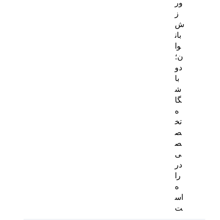
ور
ز
ش
بان
وا
ن؛
دو
با
ش
گا
ه
تخ
ص
ص
ی
در
را
ه
اس
ت