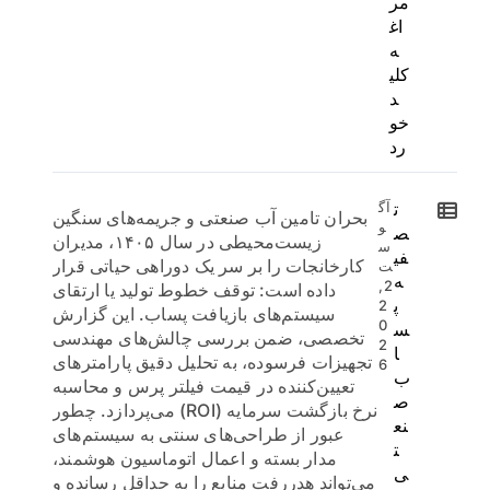
مر
اغ
ه
کلی
د
خو
رد
ت
آگ
بحران تامین آب صنعتی و جریمه‌های سنگین
و
ص
زیست‌محیطی در سال ۱۴۰۵، مدیران
س
فی
کارخانجات را بر سر یک دوراهی حیاتی قرار
ت
ه
2,
داده است: توقف خطوط تولید یا ارتقای
پ
2
سیستم‌های بازیافت پساب. این گزارش
0
س
تخصصی، ضمن بررسی چالش‌های مهندسی
2
ا
تجهیزات فرسوده، به تحلیل دقیق پارامترهای
6
ب
تعیین‌کننده در قیمت فیلتر پرس و محاسبه
ص
نرخ بازگشت سرمایه (ROI) می‌پردازد. چطور
نع
عبور از طراحی‌های سنتی به سیستم‌های
ت
مدار بسته و اعمال اتوماسیون هوشمند،
ی
می‌تواند هدررفت منابع را به حداقل رسانده و