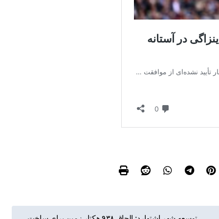
توسعه شهر اشتهارد: الحاق ۹۳۸ هکتار زمین برای ساخت