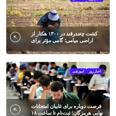
کشت چغندرقند در ۱۳۰۰ هکتار از
اراضی میامی؛ گامی مؤثر برای
افزایش درآمد کشاورزان
اخبار روز
اموزشی
فرصت دوباره برای غایبان امتحانات
نهایی هرمزگان؛ ثبت‌نام تا ساعت ۱۸