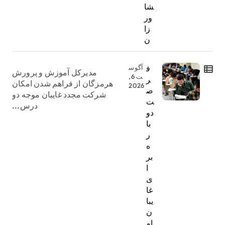
شا
ور
زا
ن
ف
آگوس
مدیرکل آموزش و پرورش
ت 6,
ر
هرمزگان از فراهم شدن امکان
2026
ص
شرکت مجدد غایبان موجه دو
ت
درس...
دو
با
ر
ه
بر
ا
ی
غا
یبا
ن
ام