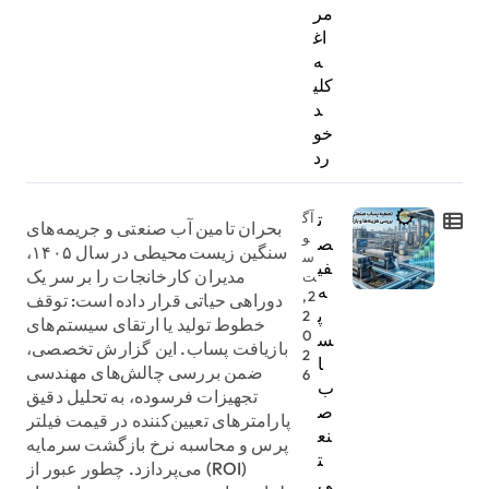
مر
اغ
ه
کلی
د
خو
رد
ت
آگ
بحران تامین آب صنعتی و جریمه‌های
و
ص
سنگین زیست‌محیطی در سال ۱۴۰۵،
س
فی
مدیران کارخانجات را بر سر یک
ت
ه
2,
دوراهی حیاتی قرار داده است: توقف
پ
2
خطوط تولید یا ارتقای سیستم‌های
0
س
بازیافت پساب. این گزارش تخصصی،
2
ا
ضمن بررسی چالش‌های مهندسی
6
ب
تجهیزات فرسوده، به تحلیل دقیق
ص
پارامترهای تعیین‌کننده در قیمت فیلتر
نع
پرس و محاسبه نرخ بازگشت سرمایه
ت
(ROI) می‌پردازد. چطور عبور از
ی