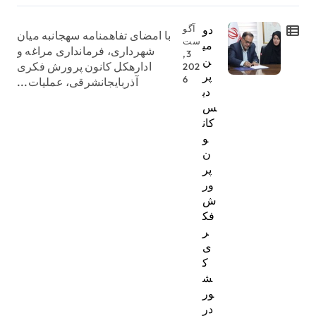
دو
آگو
با امضای تفاهمنامه سهجانبه میان
ست
می
شهرداری، فرمانداری مراغه و
3,
ن
ادارهکل کانون پرورش فکری
202
پر
6
آذربایجانشرقی، عملیات...
دی
س
کان
و
ن
پر
ور
ش
فک
ر
ی
ک
ش
ور
در