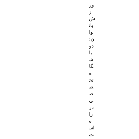
ور
ز
ش
بان
وا
ن؛
دو
با
ش
گا
ه
تخ
ص
ص
ی
در
را
ه
اس
ت