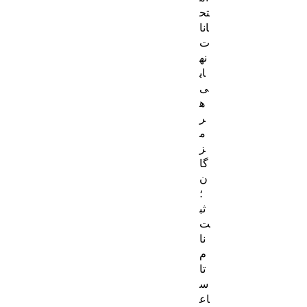
تح
انا
ت
نه
ای
ی
ه
ر
م
ز
گا
ن
؛
ثب
ت‌
نا
م
تا
س
اع