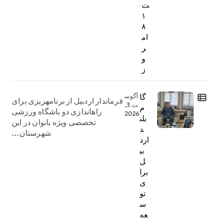
ت
۱
۸
ام
ر
و
ز
گا
آگوس
فرماندار اردبیل از برنامهریزی برای
ت 3,
م
راهاندازی دو باشگاه ورزشی
2026
بلن
تخصصی ویژه بانوان در این
د
شهرستان...
ارد
بی
ل
برا
ی
تو
س
عه