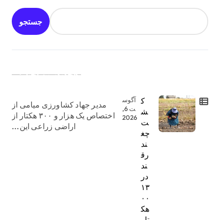
جستجو
جدیدترین اخبار:
ک
آگوس
مدیر جهاد کشاورزی میامی از
ت 6,
ش
اختصاص یک هزار و ۳۰۰ هکتار از
2026
ت
اراضی زراعی این...
چغ
ند
رق
ند
در
۱۳
۰۰
هک
تار