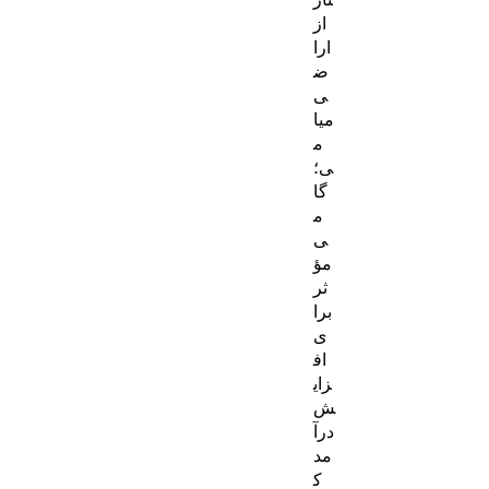
از
ارا
ض
ی
میا
م
ی؛
گا
م
ی
مؤ
ثر
برا
ی
اف
زای
ش
درآ
مد
ک