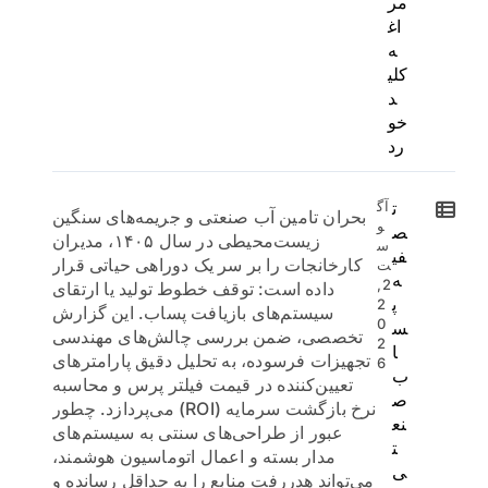
مر
اغ
ه
کلی
د
خو
رد
ت
آگ
بحران تامین آب صنعتی و جریمه‌های سنگین
و
ص
زیست‌محیطی در سال ۱۴۰۵، مدیران
س
فی
کارخانجات را بر سر یک دوراهی حیاتی قرار
ت
ه
2,
داده است: توقف خطوط تولید یا ارتقای
پ
2
سیستم‌های بازیافت پساب. این گزارش
0
س
تخصصی، ضمن بررسی چالش‌های مهندسی
2
ا
تجهیزات فرسوده، به تحلیل دقیق پارامترهای
6
ب
تعیین‌کننده در قیمت فیلتر پرس و محاسبه
ص
نرخ بازگشت سرمایه (ROI) می‌پردازد. چطور
نع
عبور از طراحی‌های سنتی به سیستم‌های
ت
مدار بسته و اعمال اتوماسیون هوشمند،
ی
می‌تواند هدررفت منابع را به حداقل رسانده و