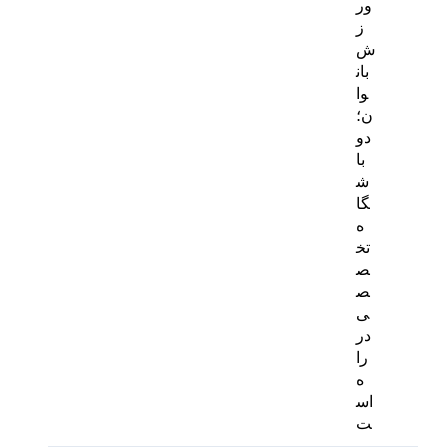
ور
ز
ش
بان
وا
ن؛
دو
با
ش
گا
ه
تخ
ص
ص
ی
در
را
ه
اس
ت