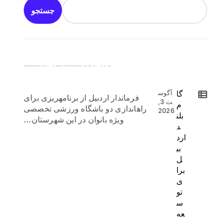
جستجو
جدیدترین اخبار:
گا
آگوس
فرماندار اردبیل از برنامهریزی برای
ت 3,
م
راهاندازی دو باشگاه ورزشی تخصصی
2026
بلن
ویژه بانوان در این شهرستان...
د
ارد
بی
ل
برا
ی
تو
س
عه