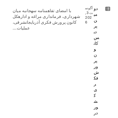
دو
آگوس
با امضای تفاهمنامه سهجانبه میان
ت 3,
می
شهرداری، فرمانداری مراغه و ادارهکل
202
ن
کانون پرورش فکری آذربایجانشرقی،
6
پر
عملیات...
دی
س
کان
و
ن
پر
ور
ش
فک
ر
ی
ک
ش
ور
در