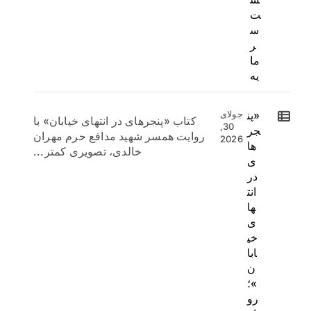
ت
س
ر
ما
یه
«پن
جولای
کتاب «پنجرهای در انتهای خیابان» با
30,
جر
روایت همسر شهید مدافع حرم مهران
2026
ها
خالدی، تصویری کمتر...
ی
در
انت
ها
ی
خی
ابا
ن
»؛
رو