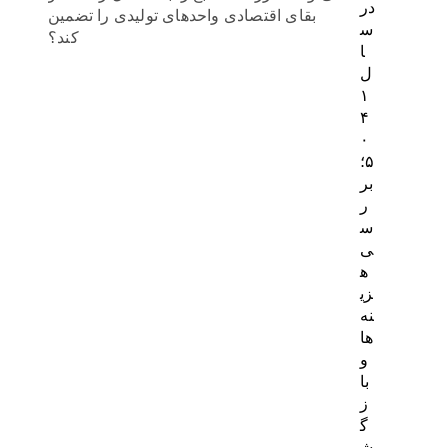
در
بقای اقتصادی واحدهای تولیدی را تضمین
س
کند؟
ا
ل
۱
۴
۰
۵؛
بر
ر
س
ی
ه
زی
نه‌
ها
و
با
ز
گ
ش