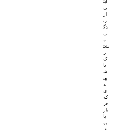
ایت
ی
از
زن
دگ
ی
م
شت
ر
ک
با
ش
هی
د
ی
که
هر
بار
با
بو
ی